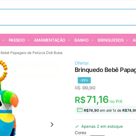
PASSEIO
AMAMENTAÇÃO
BANHO
BRINQUEDOS
A
 Bebê Papagaio de Pelúcia Didi Buba
Oferta!
Brinquedo Bebê Papaga
-25%
R$
99,90
71,16
R$
no PIX
R$
74,90
em até
1
x de
R$
74,9
Apenas 2 em estoque
Cores