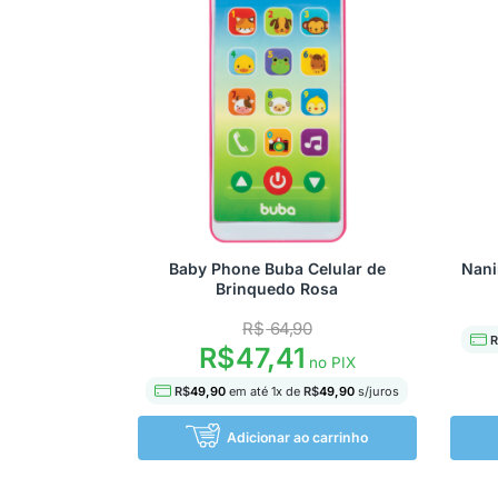
Baby Phone Buba Celular de
Nani
Brinquedo Rosa
R$
64,90
R
R$
47,41
no PIX
R$
49,90
em até
1
x de
R$
49,90
s/juros
Adicionar ao carrinho