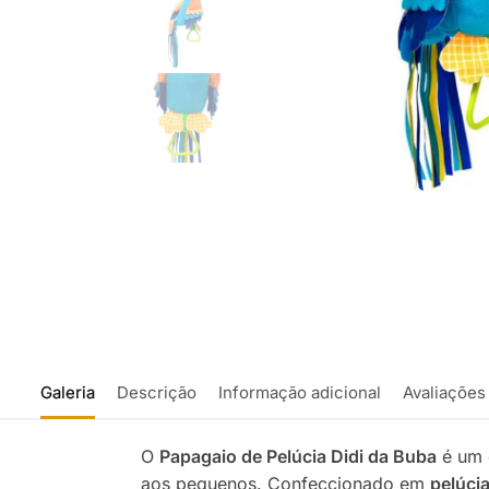
Galeria
Descrição
Informação adicional
Avaliações
O
Papagaio de Pelúcia Didi da Buba
é um c
aos pequenos. Confeccionado em
pelúci