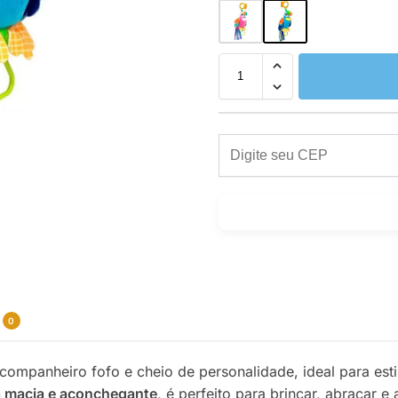
0
ompanheiro fofo e cheio de personalidade, ideal para est
a macia e aconchegante
, é perfeito para brincar, abraçar