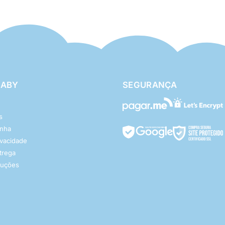
BABY
SEGURANÇA
s
enha
rivacidade
ntrega
luções