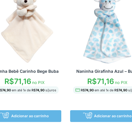
nha Bebê Carinho Bege Buba
Naninha Girafinha Azul – B
R$
71,16
R$
71,16
no PIX
no PIX
$
74,90
em até
1
x de
R$
74,90
s/juros
R$
74,90
em até
1
x de
R$
74,90
s/
Adicionar ao carrinho
Adicionar ao carrinho