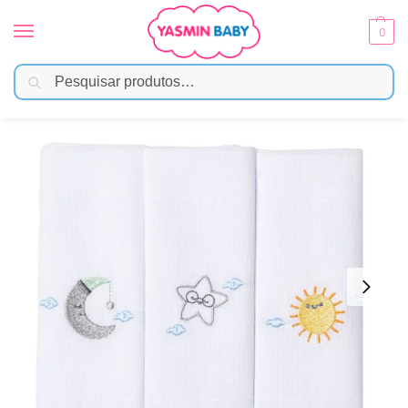
0
Pesquisar
Início
Enxoval
Fraldas e Pano de Boca
Fralda de Boca Bordado – Lua e Sol
/
/
/