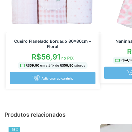
Cueiro Flanelado Bordado 80x80cm –
Naninha
Floral
R
R$
56,91
no PIX
R$
74,9
R$
59,90
em até
1
x de
R$
59,90
s/juros
Adicionar ao carrinho
Produtos relacionados
-15%