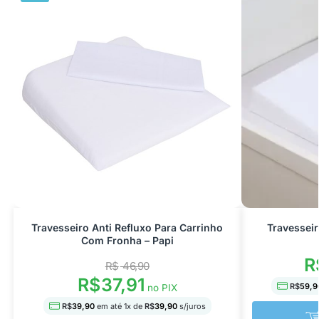
Travesseiro Anti Refluxo Para Carrinho
Travesseir
Com Fronha – Papi
R
R$
46,90
R$
37,91
R$
59,9
no PIX
R$
39,90
em até
1
x de
R$
39,90
s/juros