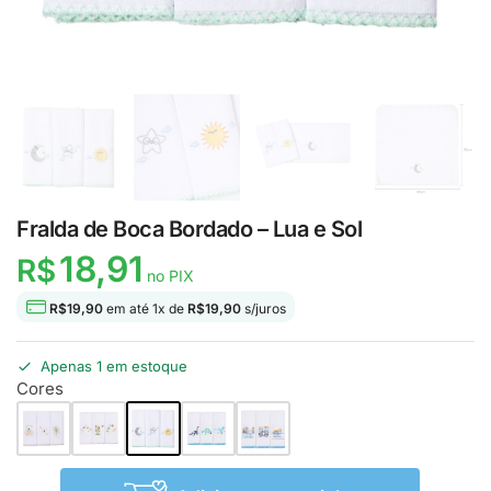
Fralda de Boca Bordado – Lua e Sol
18,91
R$
no PIX
R$
19,90
em até
1
x de
R$
19,90
s/juros
Apenas 1 em estoque
Cores