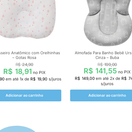
sseiro Anatômico com Orelhinhas
Almofada Para Banho Bebê Urs
– Gotas Rosa
Cinza – Buba
R$
24,90
R$
199,00
R$
141,55
R$
18,91
no PIX
no PIX
R$
149,00
em até
2
x de
R$
7
,90
em até
1
x de
R$
19,90
s/juros
s/juros
Adicionar ao carrinho
Adicionar ao carrinho