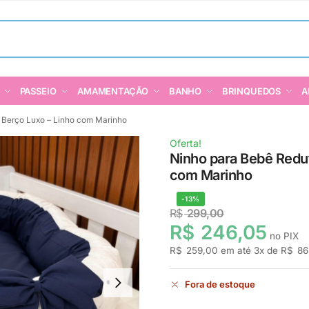
PASSEIO
AMAMENTAÇÃO
BANHO
BRINQUEDOS
A
 Berço Luxo – Linho com Marinho
Oferta!
Ninho para Bebê Redut
com Marinho
-13%
R$
299,00
R$
246,05
no PIX
R$
259,00
em até
3
x de
R$
86
Fora de estoque