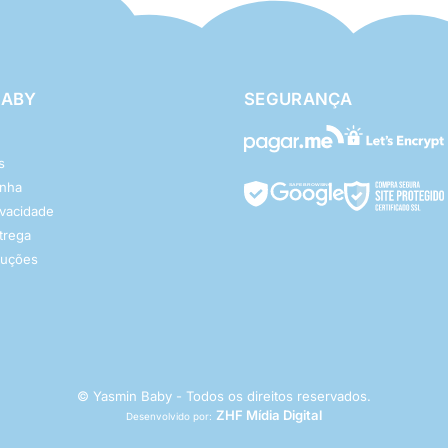
BABY
SEGURANÇA
s
enha
rivacidade
ntrega
luções
© Yasmin Baby - Todos os direitos reservados.
ZHF Mídia Digital
Desenvolvido por: