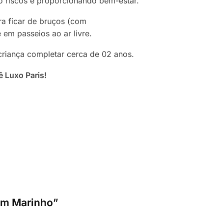
o riscos e proporcionando bem-estar.
ra ficar de bruços (com
 em passeios ao ar livre.
criança completar cerca de 02 anos.
 Luxo Paris!
com Marinho”