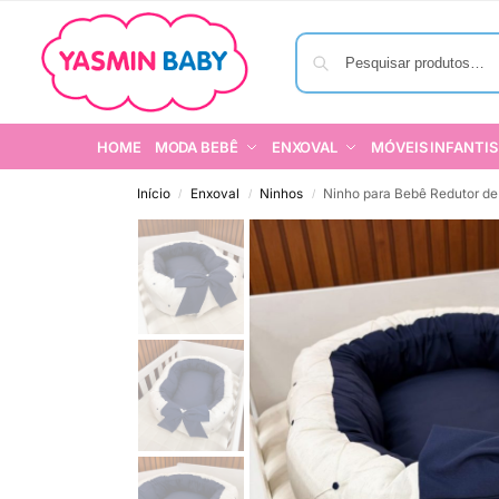
HOME
MODA BEBÊ
ENXOVAL
MÓVEIS INFANTIS
Início
Enxoval
Ninhos
Ninho para Bebê Redutor de
/
/
/