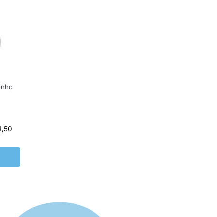
inho
4,50