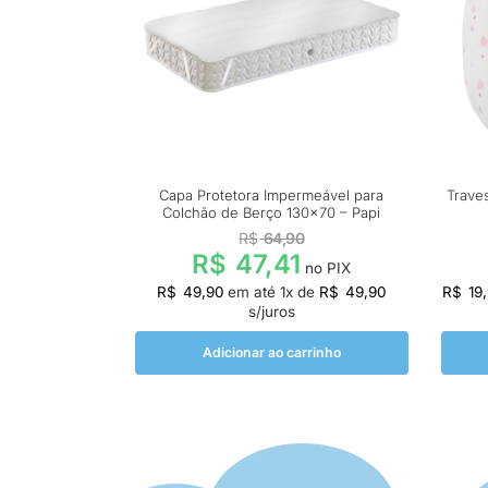
Capa Protetora Impermeável para
Trave
Colchão de Berço 130×70 – Papi
R$
64,90
R$
47,41
no PIX
R$
49,90
em até
1
x de
R$
49,90
R$
19
s/juros
Adicionar ao carrinho