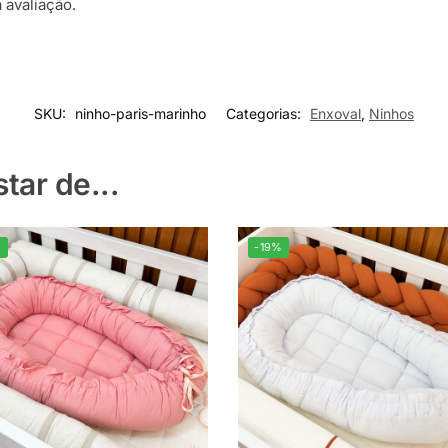
 avaliação.
SKU:
ninho-paris-marinho
Categorias:
Enxoval
,
Ninhos
ar de...
%
-19%