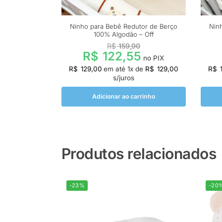
Ninho para Bebê Redutor de Berço
Nin
100% Algodão – Off
R$
159,90
R$
122,55
no PIX
R$
129,00
em até
1
x de
R$
129,00
R$
1
s/juros
Adicionar ao carrinho
Produtos relacionados
-23%
-20