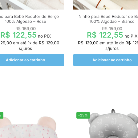
ho para Bebê Redutor de Berço
Ninho para Bebê Redutor de B
100% Algodão – Rose
100% Algodão – Branco
R$
159,00
R$
159,00
R$
122,55
R$
122,55
no PIX
no PIX
29,00
em até
1
x de
R$
129,00
R$
129,00
em até
1
x de
R$
12
s/juros
s/juros
Adicionar ao carrinho
Adicionar ao carrinho
%
-25%