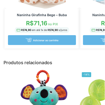
Naninha Girafinha Bege – Buba
Naninha
R$
71,16
R
no PIX
R$
74,90
em até
1
x de
R$
74,90
s/juros
R$
74,9
Adicionar ao carrinho
Produtos relacionados
-14%