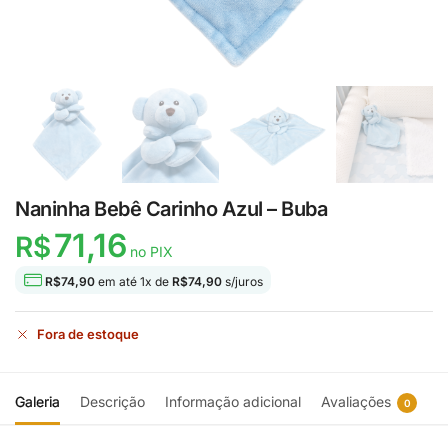
Naninha Bebê Carinho Azul – Buba
71,16
R$
no PIX
R$
74,90
em até
1
x de
R$
74,90
s/juros
Fora de estoque
Galeria
Descrição
Informação adicional
Avaliações
0