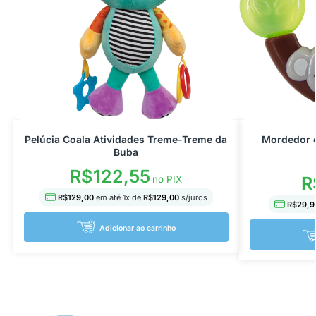
Pelúcia Coala Atividades Treme-Treme da
Mordedor 
Buba
R$
122,55
R
no PIX
R$
129,00
em até
1
x de
R$
129,00
s/juros
R$
29,9
Adicionar ao carrinho