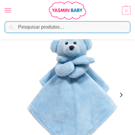
0
Pesquisar
Início
Brinquedos
Naninhas
Naninha Bebê Carinho Azul – Buba
/
/
/