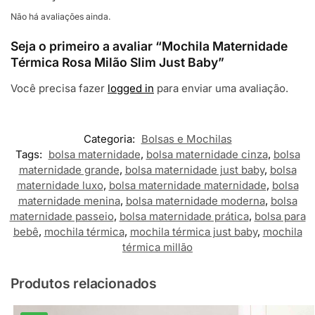
Não há avaliações ainda.
Seja o primeiro a avaliar “Mochila Maternidade
Térmica Rosa Milão Slim Just Baby”
Você precisa fazer
logged in
para enviar uma avaliação.
Categoria:
Bolsas e Mochilas
Tags:
bolsa maternidade
,
bolsa maternidade cinza
,
bolsa
maternidade grande
,
bolsa maternidade just baby
,
bolsa
maternidade luxo
,
bolsa maternidade maternidade
,
bolsa
maternidade menina
,
bolsa maternidade moderna
,
bolsa
maternidade passeio
,
bolsa maternidade prática
,
bolsa para
bebê
,
mochila térmica
,
mochila térmica just baby
,
mochila
térmica millão
Produtos relacionados