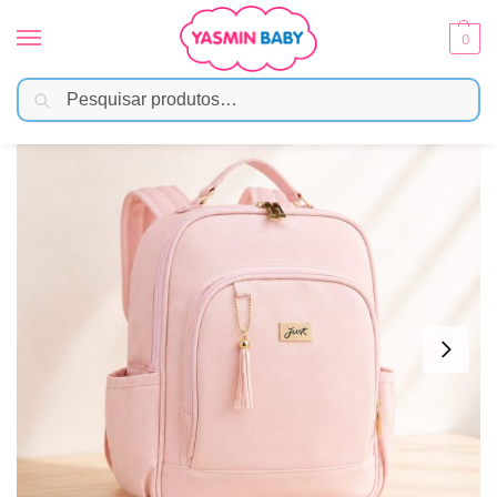
0
Pesquisar
Início
Enxoval
Bolsas e Mochilas
Mochila Maternidade Térmica Rosa Milão Slim Just Baby
/
/
/