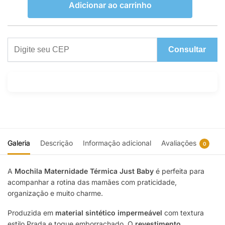
Adicionar ao carrinho
Consultar
Galeria
Descrição
Informação adicional
Avaliações
0
A
Mochila Maternidade Térmica Just Baby
é perfeita para
acompanhar a rotina das mamães com praticidade,
organização e muito charme.
Produzida em
material sintético impermeável
com textura
estilo Prada e toque emborrachado. O
revestimento