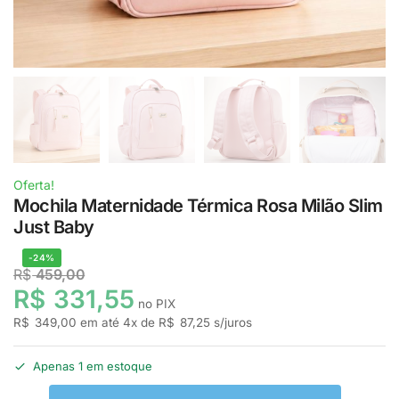
Oferta!
Mochila Maternidade Térmica Rosa Milão Slim
Just Baby
-24%
R$
459,00
R$
331,55
no PIX
R$
349,00
em até
4
x de
R$
87,25
s/juros
Apenas 1 em estoque