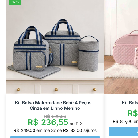
-17%
Kit Bolsa Maternidade Bebê 4 Peças –
Kit Bol
Cinza em Linho Menino
R
R$
299,00
R$
236,55
R$
817,00
e
no PIX
R$
249,00
em até
3
x de
R$
83,00
s/juros