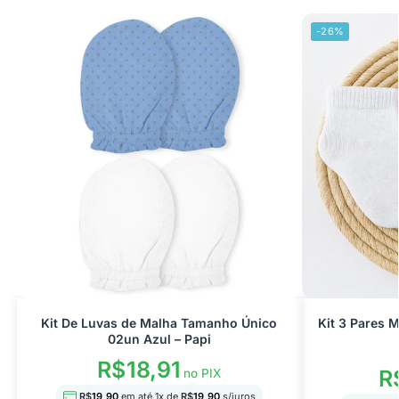
-26%
Kit De Luvas de Malha Tamanho Único
Kit 3 Pares 
02un Azul – Papi
R$
18,91
R
no PIX
R$
19,90
em até
1
x de
R$
19,90
s/juros