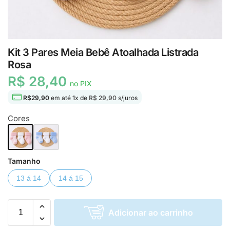
Kit 3 Pares Meia Bebê Atoalhada Listrada
Rosa
R$ 28,40
no PIX
R$
29,90
em até
1
x de
R$ 29,90
s/juros
Cores
Tamanho
13 á 14
14 á 15
Adicionar ao carrinho