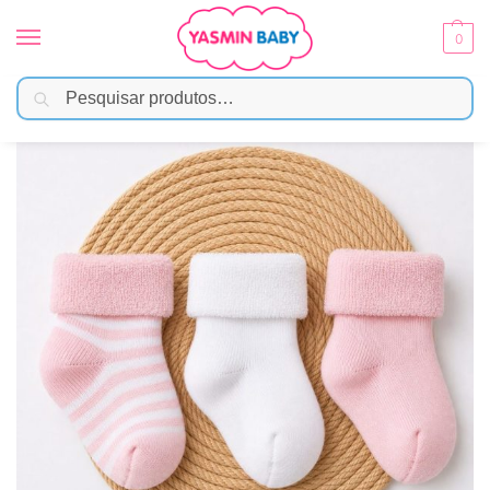
0
Pesquisar
Início
Moda Bebê
Meias e Acessórios
Kit 3 Pares Meia Bebê Atoalhada Listrada Rosa
/
/
/