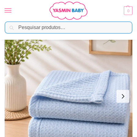
0
Pesquisar
Início
Enxoval
Mantas e Cobertores
Manta Térmica com Tecnologia Termocelular – Azul Bebê
/
/
/