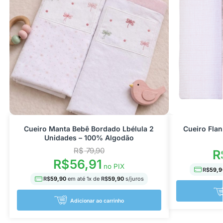
Cueiro Manta Bebê Bordado Lbélula 2
Cueiro Fla
Unidades – 100% Algodão
R$
79,90
R
R$
56,91
no PIX
R$
59,9
R$
59,90
em até
1
x de
R$
59,90
s/juros
Adicionar ao carrinho