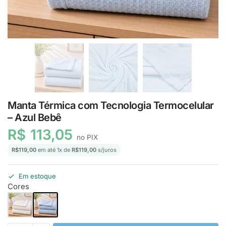
Manta Térmica com Tecnologia Termocelular
– Azul Bebê
R$
113,05
no PIX
R$
119,00
em até
1
x de
R$
119,00
s/juros
Em estoque
Cores