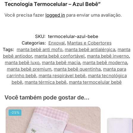
Tecnologia Termocelular – Azul Bebê”
Você precisa fazer
logged in
para enviar uma avaliação.
SKU:
termocelular-azul-bebe
Categorias:
Enxoval
,
Mantas e Cobertores
Tags:
manta bebê anti mofo
,
manta bebê antialérgica
,
manta
bebê antiodor
,
manta bebê confortável
,
manta bebê inverno
,
manta bebê luxo
,
manta bebê macia
,
manta bebê moderna
,
manta bebê premium
,
manta bebê quentinha
,
manta para
carrinho bebê
,
manta respirável bebê
,
manta tecnológica
bebê
,
manta térmica bebê
,
manta termocelular bebê
Você também pode gostar de...
-25%