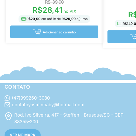
R$
39,90
R$
28,41
no PIX
R
R$
29,90
em até
1
x de
R$
29,90
s/juros
R$
149,
Adicionar ao carrinho
CONTATO
(47)999260-3080
contatoyasminbaby@hotmail.com
Rod. Ivo Silveira, 417 - Steffen - Brusque/SC - CEP
88355-200
VER NO MAPA