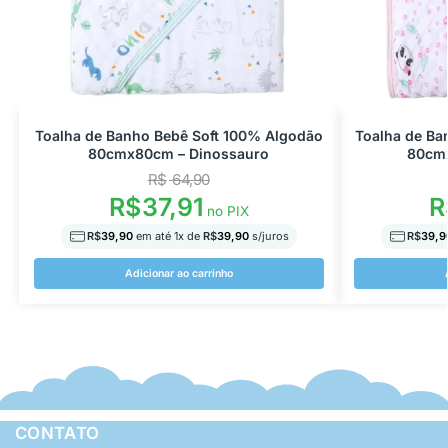
Toalha de Banho Bebê Soft 100% Algodão
Toalha de Ba
80cmx80cm – Dinossauro
80cm
R$
64,90
R$
37,91
R
no PIX
R$
39,90
em até
1
x de
R$
39,90
s/juros
R$
39,9
Adicionar ao carrinho
CONTATO