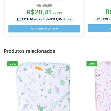
R$
35,90
R
R$
28,41
no PIX
R$
99,9
R$
29,90
em até
1
x de
R$
29,90
s/juros
Adicionar ao carrinho
Produtos relacionados
-39%
-39%