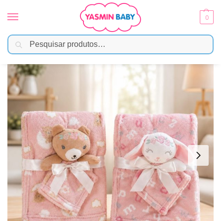
0
Pesquisar
Início
Enxoval
Mantas e Cobertores
Manta Microfibra Bebê Menina com Naninha – SORTIDA
/
/
/