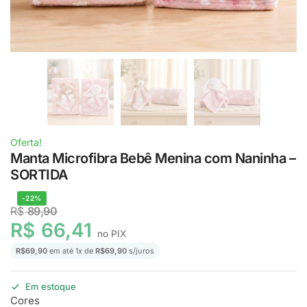
Oferta!
Manta Microfibra Bebê Menina com Naninha –
SORTIDA
-22%
R$
89,90
R$
66,41
no PIX
R$
69,90
em até
1
x de
R$
69,90
s/juros
Em estoque
Cores