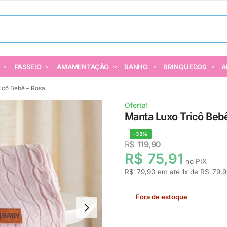
PASSEIO
AMAMENTAÇÃO
BANHO
BRINQUEDOS
A
icô Bebê – Rosa
Oferta!
Manta Luxo Tricô Beb
-33%
R$
119,90
R$
75,91
no PIX
R$
79,90
em até
1
x de
R$
79,9
Fora de estoque