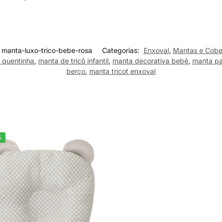
manta-luxo-trico-bebe-rosa
Categorias:
Enxoval
,
Mantas e Cobe
 quentinha
,
manta de tricô infantil
,
manta decorativa bebê
,
manta pa
berço
,
manta tricot enxoval
%