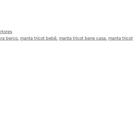
rtores
ra berço
,
manta tricot bebê
,
manta tricot bene casa
,
manta tricot