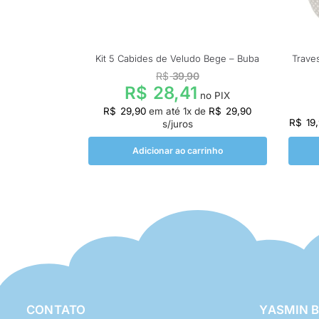
Kit 5 Cabides de Veludo Bege – Buba
Trave
R$
39,90
R$
28,41
no PIX
R$
29,90
em até
1
x de
R$
29,90
R$
19
s/juros
Adicionar ao carrinho
CONTATO
YASMIN 