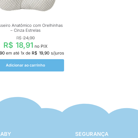
sseiro Anatômico com Orelhinhas
– Cinza Estrelas
R$
24,90
R$
18,91
no PIX
,90
em até
1
x de
R$
19,90
s/juros
Adicionar ao carrinho
BABY
SEGURANÇA