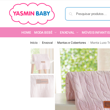
HOME
MODA BEBÊ
ENXOVAL
MÓVEIS INFANTIS
Início
Enxoval
Mantas e Cobertores
Manta Luxo Tr
/
/
/