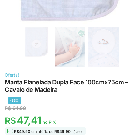
Oferta!
Manta Flanelada Dupla Face 100cmx75cm –
Cavalo de Madeira
-23%
R$
64,90
47,41
R$
no PIX
R$
49,90
em até
1
x de
R$
49,90
s/juros