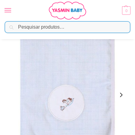
0
Pesquisar
Início
Enxoval
Mantas e Cobertores
Manta Flanelada Dupla Face 100cmx75cm – Cavalo de Madeira
/
/
/