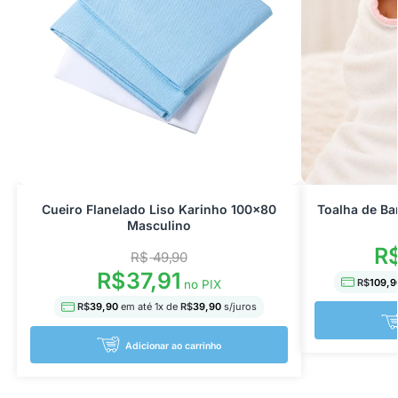
Cueiro Flanelado Liso Karinho 100×80
Toalha de B
Masculino
R
R$
49,90
R$
37,91
R$
109,9
no PIX
R$
39,90
em até
1
x de
R$
39,90
s/juros
Adicionar ao carrinho