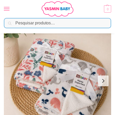
0
Pesquisar
Início
Enxoval
Mantas e Cobertores
Manta de Microfibra Dupla Face Com Sherpa – Sortido Menina
/
/
/