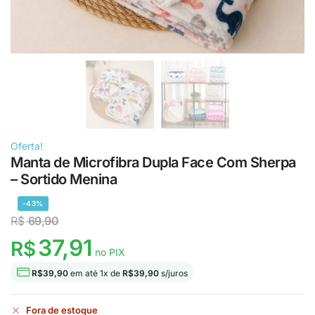
Oferta!
Manta de Microfibra Dupla Face Com Sherpa
– Sortido Menina
-43%
R$
69,90
37,91
R$
no PIX
R$
39,90
em até
1
x de
R$
39,90
s/juros
Fora de estoque