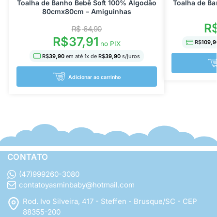
Toalha de Banho Bebê Soft 100% Algodão
Toalha de B
80cmx80cm – Amiguinhas
R
R$
64,90
R$
37,91
R$
109,9
no PIX
R$
39,90
em até
1
x de
R$
39,90
s/juros
Adicionar ao carrinho
CONTATO
(47)999260-3080
contatoyasminbaby@hotmail.com
Rod. Ivo Silveira, 417 - Steffen - Brusque/SC - CEP
88355-200