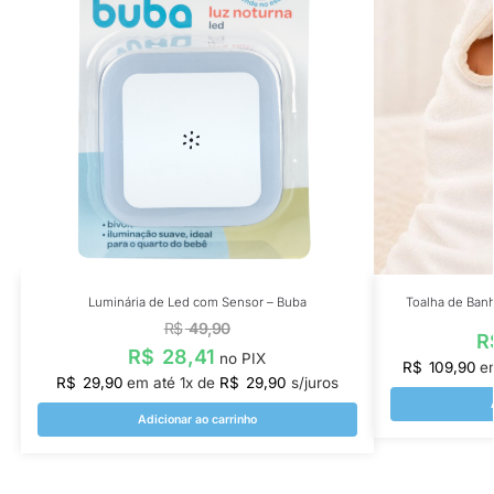
Luminária de Led com Sensor – Buba
Toalha de Ban
R$
49,90
R
R$
28,41
no PIX
R$
109,90
e
R$
29,90
em até
1
x de
R$
29,90
s/juros
Adicionar ao carrinho