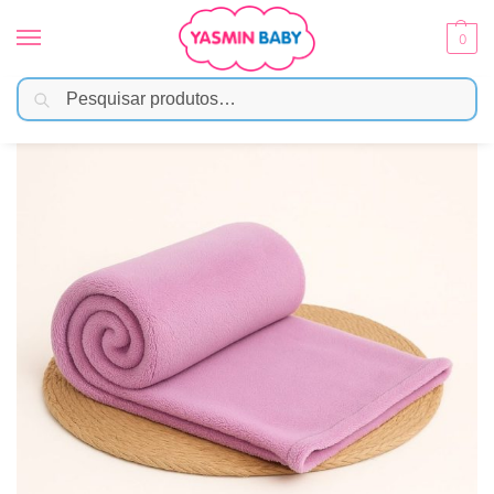
0
Pesquisar
Início
Enxoval
Mantas e Cobertores
Manta Bebê Microfibra – Lilás
/
/
/