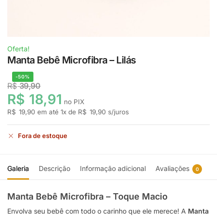
Oferta!
Manta Bebê Microfibra – Lilás
-50%
R$
39,90
R$
18,91
no PIX
R$
19,90
em até
1
x de
R$
19,90
s/juros
Fora de estoque
Galeria
Descrição
Informação adicional
Avaliações
0
Manta Bebê Microfibra – Toque Macio
Envolva seu bebê com todo o carinho que ele merece! A
Manta