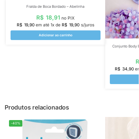
Fralda de Boca Bordado – Abelinha
R$
18,91
no PIX
R$
19,90
em até
1
x de
R$
19,90
s/juros
Adicionar ao carrinho
Conjunto Body 
R$
34,90
e
Produtos relacionados
-40%