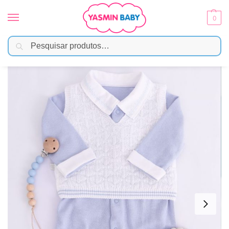
0
Pesquisar
Início
Moda Bebê
Saída Maternidade
Macacão Bebê Suedine Azul com Colete Tricô Sobreposto
/
/
/