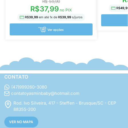
R$
59,90
R$
37,99
R$
49,9
no PIX
R$
39,99
em até
1
x de
R$
39,99
s/juros
Ver opções
CONTATO
(47)999260-3080
contatoyasminbaby@hotmail.com
Rod. Ivo Silveira, 417 - Steffen - Brusque/SC - CEP
88355-200
VER NO MAPA