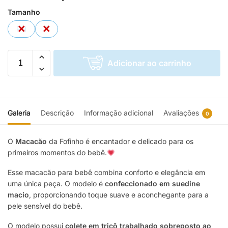
Tamanho
RN
P
Adicionar ao carrinho
Galeria
Descrição
Informação adicional
Avaliações
0
O
Macacão
da Fofinho é encantador e delicado para os
primeiros momentos do bebê.
Esse macacão para bebê combina conforto e elegância em
uma única peça. O modelo é
confeccionado em suedine
macio
, proporcionando toque suave e aconchegante para a
pele sensível do bebê.
O modelo possui
colete em tricô trabalhado sobreposto ao