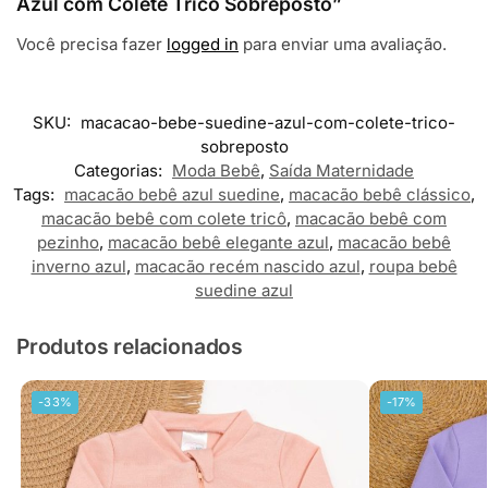
Azul com Colete Tricô Sobreposto”
Você precisa fazer
logged in
para enviar uma avaliação.
SKU:
macacao-bebe-suedine-azul-com-colete-trico-
sobreposto
Categorias:
Moda Bebê
,
Saída Maternidade
Tags:
macacão bebê azul suedine
,
macacão bebê clássico
,
macacão bebê com colete tricô
,
macacão bebê com
pezinho
,
macacão bebê elegante azul
,
macacão bebê
inverno azul
,
macacão recém nascido azul
,
roupa bebê
suedine azul
Produtos relacionados
-33%
-17%