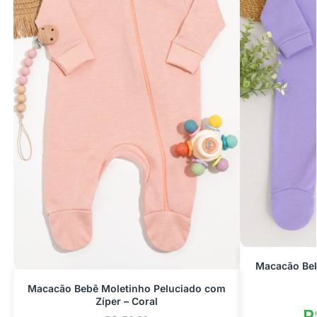
Macacão Beb
Macacão Bebê Moletinho Peluciado com
Zíper – Coral
R