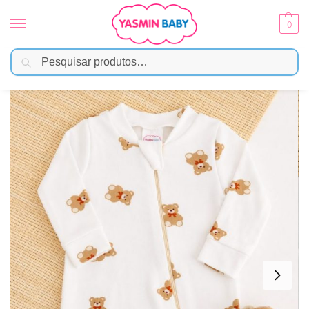
0
Pesquisar
Início
Moda Bebê
Menina
Macacão Bebê Suedine 100% Algodão – Ursinho Teddy
/
/
/