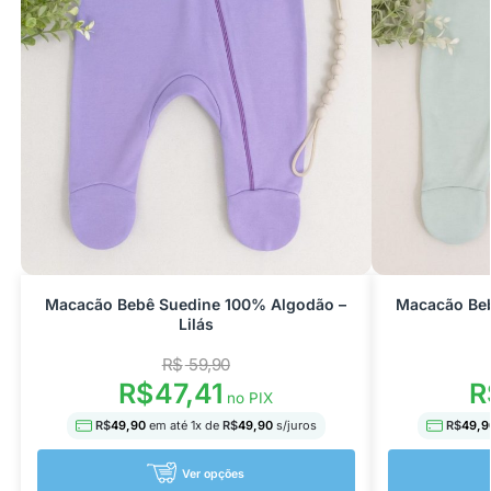
Macacão Bebê Suedine 100% Algodão –
Macacão Beb
Lilás
R$
59,90
R$
47,41
R
no PIX
R$
49,90
em até
1
x de
R$
49,90
s/juros
R$
49,9
Ver opções