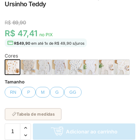
Ursinho Teddy
R$
69,90
R$ 47,41
no PIX
R$
49,90
em até
1
x de
R$ 49,90
s/juros
Cores
Tamanho
RN
P
M
G
GG
Tabela de medidas
Adicionar ao carrinho