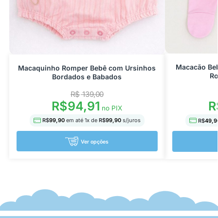
Macacão Beb
Macaquinho Romper Bebê com Ursinhos
Ro
Bordados e Babados
R$
139,00
R$
94,91
R
no PIX
R$
99,90
em até
1
x de
R$
99,90
s/juros
R$
49,9
Ver opções