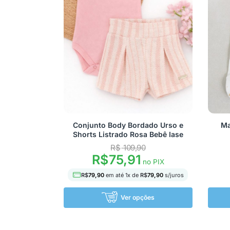
Conjunto Body Bordado Urso e
Ma
Shorts Listrado Rosa Bebê Iase
R$
109,90
R$
75,91
no PIX
R$
79,90
em até
1
x de
R$
79,90
s/juros
Ver opções