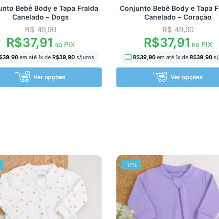
unto Bebê Body e Tapa Fralda
Conjunto Bebê Body e Tapa F
Canelado – Dogs
Canelado – Coração
R$
49,90
R$
49,90
R$
37,91
R$
37,91
no PIX
no PIX
$
39,90
em até
1
x de
R$
39,90
s/juros
R$
39,90
em até
1
x de
R$
39,90
s/
Ver opções
Ver opções
%
-17%