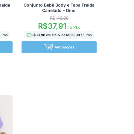
ralda
Conjunto Bebê Body e Tapa Fralda
Canelado – Dino
R$
49,90
R$
37,91
no PIX
juros
R$
39,90
em até
1
x de
R$
39,90
s/juros
Ver opções