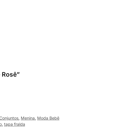
– Rosê”
Conjuntos
,
Menina
,
Moda Bebê
o
,
tapa fralda