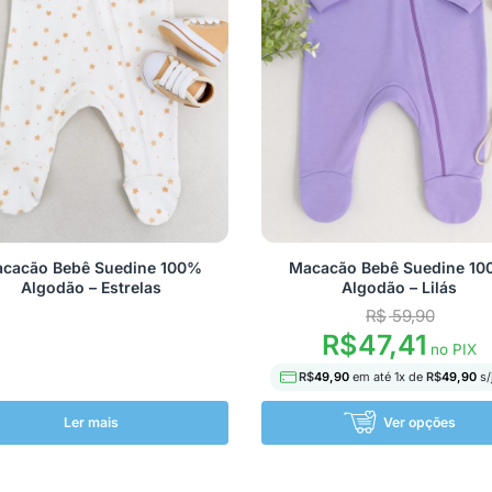
cacão Bebê Suedine 100%
Macacão Bebê Suedine 1
Algodão – Estrelas
Algodão – Lilás
R$
59,90
R$
47,41
no PIX
R$
49,90
em até
1
x de
R$
49,90
s/
Ler mais
Ver opções