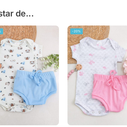
ar de...
%
-20%