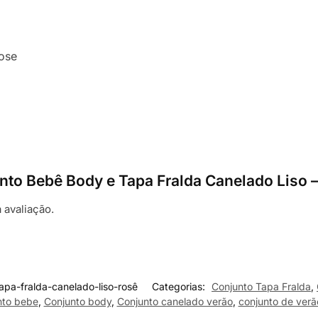
ose
junto Bebê Body e Tapa Fralda Canelado Liso 
 avaliação.
pa-fralda-canelado-liso-rosê
Categorias:
Conjunto Tapa Fralda
,
nto bebe
,
Conjunto body
,
Conjunto canelado verão
,
conjunto de verã