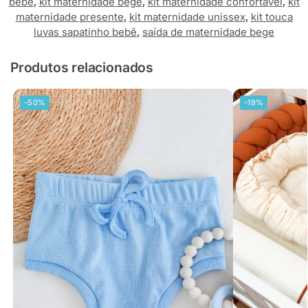
bebê
,
kit maternidade bege
,
kit maternidade confortável
,
kit
maternidade presente
,
kit maternidade unissex
,
kit touca
luvas sapatinho bebê
,
saída de maternidade bege
Produtos relacionados
-50%
-19%