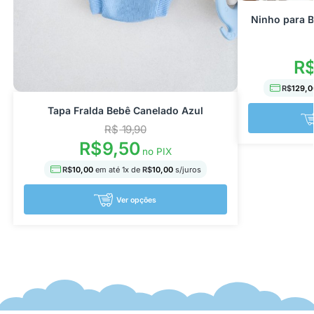
Ninho para 
R
R$
129,0
Tapa Fralda Bebê Canelado Azul
R$
19,90
R$
9,50
no PIX
R$
10,00
em até
1
x de
R$
10,00
s/juros
Ver opções