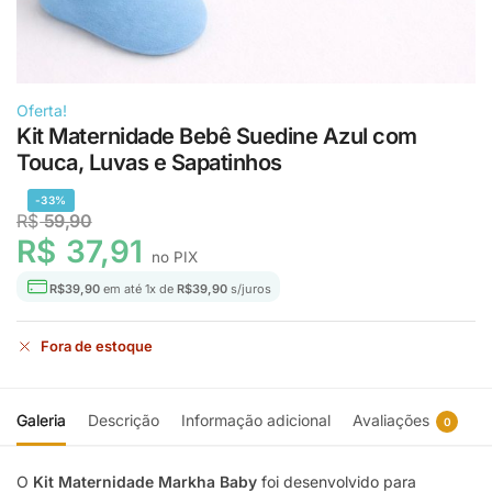
Oferta!
Kit Maternidade Bebê Suedine Azul com
Touca, Luvas e Sapatinhos
-33%
R$
59,90
R$
37,91
no PIX
R$
39,90
em até
1
x de
R$
39,90
s/juros
Fora de estoque
Galeria
Descrição
Informação adicional
Avaliações
0
O
Kit Maternidade Markha Baby
foi desenvolvido para