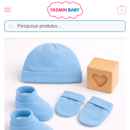
0
Pesquisar
Início
Moda Bebê
Kit Maternidade
Kit Maternidade Bebê Suedine Azul com Touca, Luvas e Sapatinhos
/
/
/