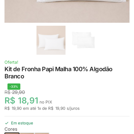
Oferta!
Kit de Fronha Papi Malha 100% Algodão
Branco
-33%
R$
29,90
R$
18,91
no PIX
R$
19,90
em até
1
x de
R$
19,90
s/juros
Em estoque
Cores