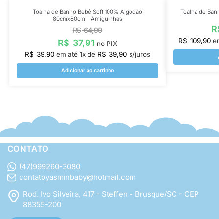
Toalha de Banho Bebê Soft 100% Algodão
Toalha de Ban
80cmx80cm – Amiguinhas
R
R$
64,90
R$
109,90
e
R$
37,91
no PIX
R$
39,90
em até
1
x de
R$
39,90
s/juros
Adicionar ao carrinho
CONTATO
(47)999260-3080
contatoyasminbaby@hotmail.com
Rod. Ivo Silveira, 417 - Steffen - Brusque/SC - CEP
88355-200