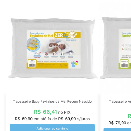
Travesseiro Baby Favinhos de Mel Recém Nascido
Travesseiro A
R$
66,41
no PIX
R$
69,90
em até
1
x de
R$
69,90
s/juros
R$
79,90
e
Adicionar ao carrinho