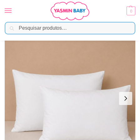
0
Pesquisar
Início
Enxoval
Lençóis e Fronhas
Kit de Fronha Papi Malha 100% Algodão Branco
/
/
/