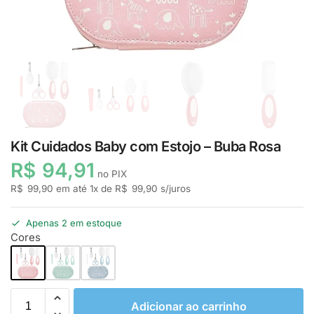
Kit Cuidados Baby com Estojo – Buba Rosa
R$
94,91
no PIX
R$
99,90
em até
1
x de
R$
99,90
s/juros
Apenas 2 em estoque
Cores
Adicionar ao carrinho