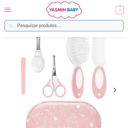
0
Pesquisar
Início
Banho
Higiene e Cuidados
Kit Cuidados Baby com Estojo – Buba Rosa
/
/
/