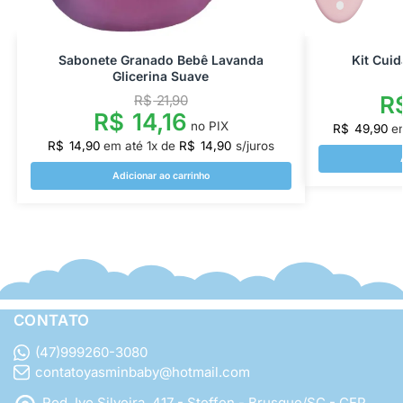
Sabonete Granado Bebê Lavanda
Kit Cui
Glicerina Suave
R
R$
21,90
R$
14,16
no PIX
R$
49,90
e
R$
14,90
em até
1
x de
R$
14,90
s/juros
Adicionar ao carrinho
CONTATO
(47)999260-3080
contatoyasminbaby@hotmail.com
Rod. Ivo Silveira, 417 - Steffen - Brusque/SC - CEP