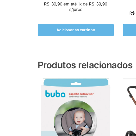
R$
39,90
em até
1
x de
R$
39,90
s/juros
R$
Adicionar ao carrinho
Produtos relacionados