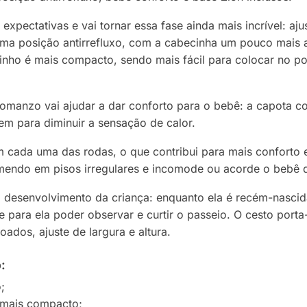
 expectativas e vai tornar essa fase ainda mais incrível: aj
a posição antirrefluxo, com a cabecinha um pouco mais a
inho é mais compacto, sendo mais fácil para colocar no po
omanzo vai ajudar a dar conforto para o bebê: a capota c
em para diminuir a sensação de calor.
ada uma das rodas, o que contribui para mais conforto em
remendo em pisos irregulares e incomode ou acorde o bebê 
 desenvolvimento da criança: enquanto ela é recém-nascid
nte para ela poder observar e curtir o passeio. O cesto po
ados, ajuste de largura e altura.
:
;
 mais compacto;