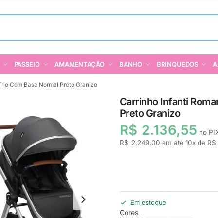
PASSEIO
AMAMENTAÇÃO
BANHO
BRINQUEDOS
A
Trio Com Base Normal Preto Granizo
Carrinho Infanti Rom
Preto Granizo
R$
2.136,55
no PI
R$
2.249,00
em até
10
x de
R$
Em estoque
Cores