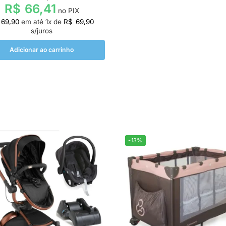
R$
66,41
no PIX
69,90
em até
1
x de
R$
69,90
s/juros
Adicionar ao carrinho
-13%