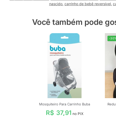
nascido
,
carrinho de bebê reversível
,
c
Você também pode gost
-30
Mosquiteiro Para Carrinho Buba
Redu
R$
37,91
no PIX