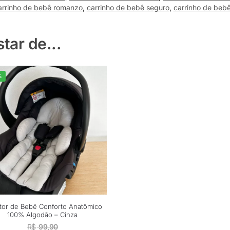
arrinho de bebê romanzo
,
carrinho de bebê seguro
,
carrinho de beb
ar de...
%
tor de Bebê Conforto Anatômico
100% Algodão – Cinza
R$
99,90