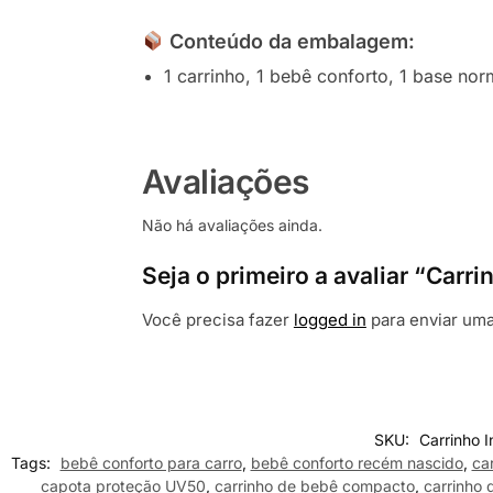
Conteúdo da embalagem
:
1 carrinho, 1 bebê conforto, 1 base nor
Avaliações
Não há avaliações ainda.
Seja o primeiro a avaliar “Car
Você precisa fazer
logged in
para enviar uma
SKU:
Carrinho 
Tags:
bebê conforto para carro
,
bebê conforto recém nascido
,
ca
capota proteção UV50
,
carrinho de bebê compacto
,
carrinho 