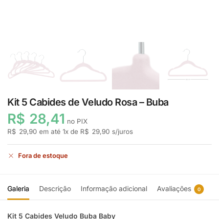
Kit 5 Cabides de Veludo Rosa – Buba
R$
28,41
no PIX
R$
29,90
em até
1
x de
R$
29,90
s/juros
Fora de estoque
Galeria
Descrição
Informação adicional
Avaliações
0
Kit 5 Cabides Veludo Buba Baby