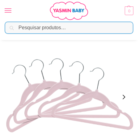
0
Pesquisar
Início
Enxoval
Kit 5 Cabides de Veludo Rosa – Buba
/
/