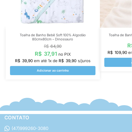
Toalha de Banho Bebê Soft 100% Algodão
Toalha de Ban
80cmx80cm – Dinossauro
R
R$
64,90
R$
109,90
e
R$
37,91
no PIX
R$
39,90
em até
1
x de
R$
39,90
s/juros
Adicionar ao carrinho
CONTATO
(47)999260-3080