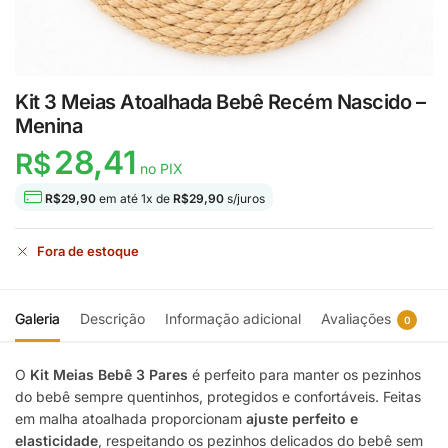
Kit 3 Meias Atoalhada Bebê Recém Nascido –
Menina
28,41
R$
no PIX
R$
29,90
em até
1
x de
R$
29,90
s/juros
Fora de estoque
Galeria
Descrição
Informação adicional
Avaliações
0
O
Kit Meias Bebê 3 Pares
é perfeito para manter os pezinhos
do bebê sempre quentinhos, protegidos e confortáveis. Feitas
em malha atoalhada proporcionam
ajuste perfeito e
elasticidade
, respeitando os pezinhos delicados do bebê sem