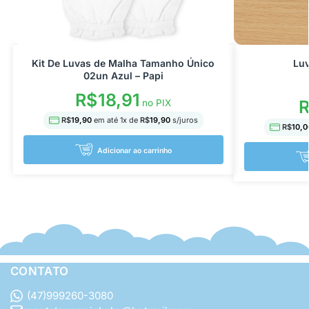
Kit De Luvas de Malha Tamanho Único
Luv
02un Azul – Papi
R$
18,91
no PIX
R$
19,90
em até
1
x de
R$
19,90
s/juros
R$
10,0
Adicionar ao carrinho
CONTATO
(47)999260-3080