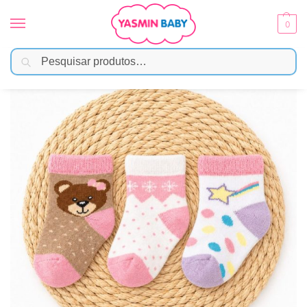
0
Pesquisar
Início
Moda Bebê
Meias e Acessórios
Kit 3 Meias Atoalhada Bebê Recém Nascido – Menina
/
/
/