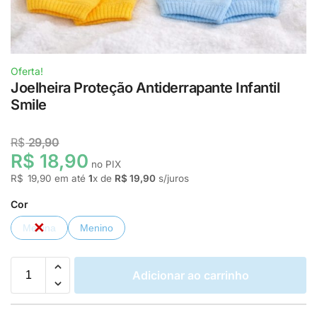
Oferta!
Joelheira Proteção Antiderrapante Infantil
Smile
R$
29,90
R$ 18,90
no PIX
R$
19,90
em até
1
x de
R$ 19,90
s/juros
Cor
Menina
Menino
Adicionar ao carrinho