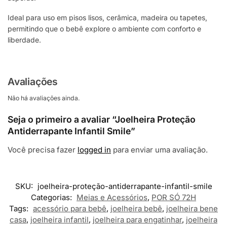
Ideal para uso em pisos lisos, cerâmica, madeira ou tapetes,
permitindo que o bebê explore o ambiente com conforto e
liberdade.
Avaliações
Não há avaliações ainda.
Seja o primeiro a avaliar “Joelheira Proteção
Antiderrapante Infantil Smile”
Você precisa fazer
logged in
para enviar uma avaliação.
SKU:
joelheira-proteção-antiderrapante-infantil-smile
Categorias:
Meias e Acessórios
,
POR SÓ 72H
Tags:
acessório para bebê
,
joelheira bebê
,
joelheira bene
casa
,
joelheira infantil
,
joelheira para engatinhar
,
joelheira