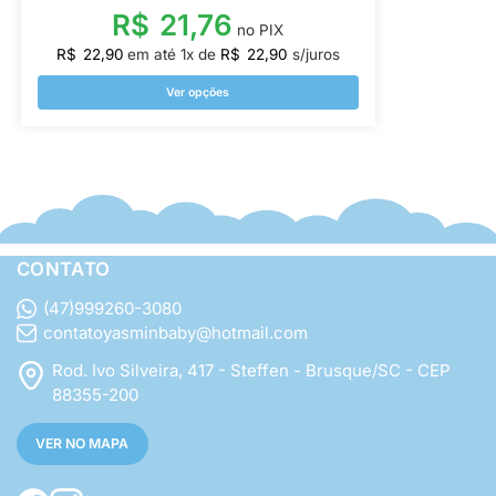
R$
21,76
no PIX
R$
22,90
em até
1
x de
R$
22,90
s/juros
Ver opções
CONTATO
(47)999260-3080
contatoyasminbaby@hotmail.com
Rod. Ivo Silveira, 417 - Steffen - Brusque/SC - CEP
88355-200
VER NO MAPA