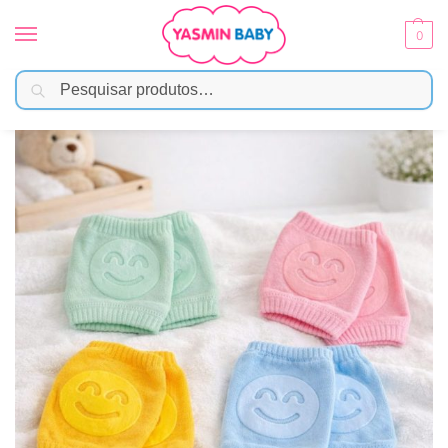
0
Pesquisar
Início
Moda Bebê
Meias e Acessórios
Joelheira Proteção Antiderrapante Infantil Smile
/
/
/