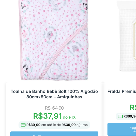
Toalha de Banho Bebê Soft 100% Algodão
Fralda Premi
80cmx80cm – Amiguinhas
R
R$
64,90
R$
37,91
R$
69,9
no PIX
R$
39,90
em até
1
x de
R$
39,90
s/juros