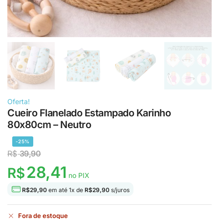
Oferta!
Cueiro Flanelado Estampado Karinho
80x80cm – Neutro
-25%
R$
39,90
28,41
R$
no PIX
R$
29,90
em até
1
x de
R$
29,90
s/juros
Fora de estoque