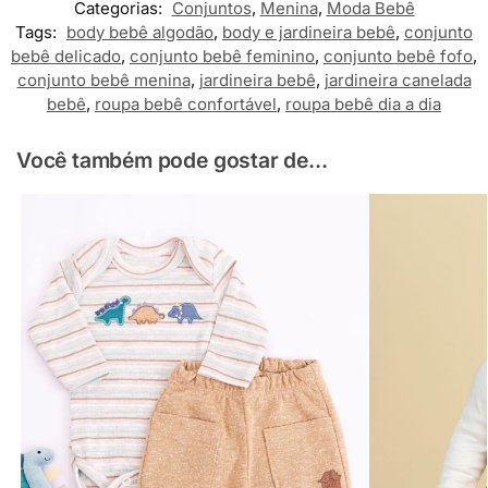
Categorias:
Conjuntos
,
Menina
,
Moda Bebê
Tags:
body bebê algodão
,
body e jardineira bebê
,
conjunto
bebê delicado
,
conjunto bebê feminino
,
conjunto bebê fofo
,
conjunto bebê menina
,
jardineira bebê
,
jardineira canelada
bebê
,
roupa bebê confortável
,
roupa bebê dia a dia
Você também pode gostar de...