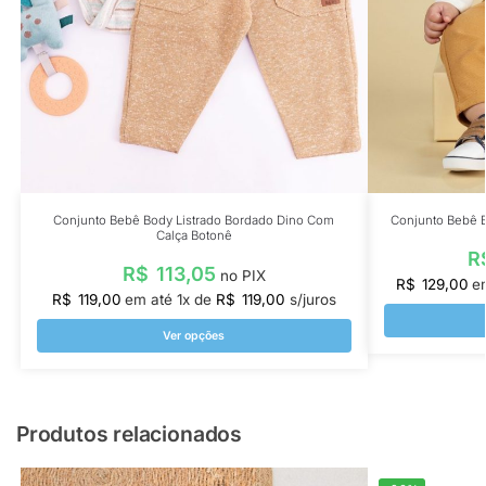
Conjunto Bebê Body Listrado Bordado Dino Com
Conjunto Bebê 
Calça Botonê
R
R$
113,05
no PIX
R$
129,00
e
R$
119,00
em até
1
x de
R$
119,00
s/juros
Ver opções
Produtos relacionados