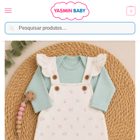
0
Pesquisar
Início
Moda Bebê
Menina
Conjunto Jardineira Estampada Flowers Garden Com Blusa Verde
/
/
/