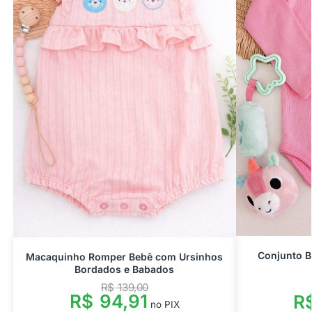
Conjunto 
Macaquinho Romper Bebê com Ursinhos
Bordados e Babados
R$
139,00
R$
94,91
R
no PIX