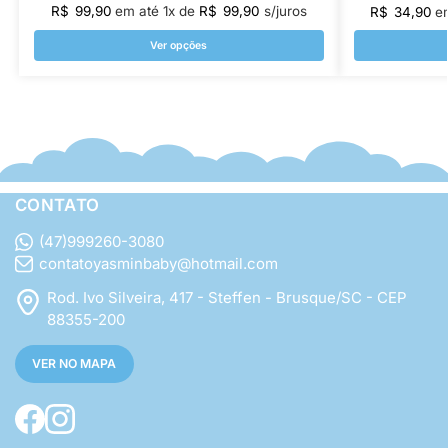
R$
99,90
em até
1
x de
R$
99,90
s/juros
R$
34,90
e
Ver opções
CONTATO
(47)999260-3080
contatoyasminbaby@hotmail.com
Rod. Ivo Silveira, 417 - Steffen - Brusque/SC - CEP
88355-200
VER NO MAPA