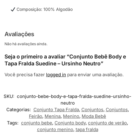
Composição: 100% Algodão
Avaliações
Não há avaliações ainda.
Seja o primeiro a avaliar “Conjunto Bebê Body e
Tapa Fralda Suedine – Ursinho Neutro”
Você precisa fazer
logged in
para enviar uma avaliação.
SKU:
conjunto-bebe-body-e-tapa-fralda-suedine-ursinho-
neutro
Categorias:
Conjunto Tapa Fralda
,
Conjuntos
,
Conjuntos
,
Feirão
,
Menina
,
Menino
,
Moda Bebê
Tags:
conjunto bebe
,
Conjunto body
,
conjunto de verão
,
conjunto menino
,
tapa fralda