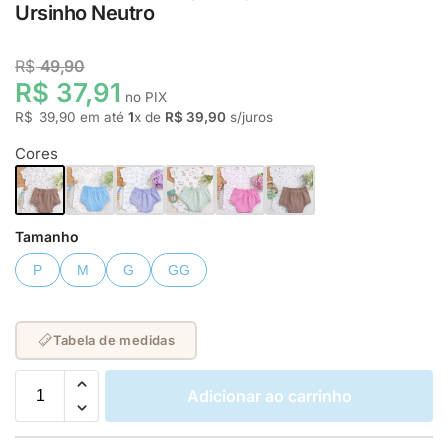
Ursinho Neutro
R$
49,90
R$ 37,91
no PIX
R$
39,90
em até
1
x de
R$ 39,90
s/juros
Cores
Tamanho
P
M
G
GG
Tabela de medidas
Adicionar ao carrinho