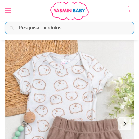
0
Pesquisar
Início
Moda Bebê
Menina
Conjunto Bebê Body e Tapa Fralda Suedine – Ursinho Neutro
/
/
/