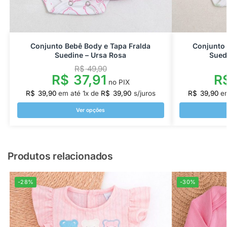
Conjunto Bebê Body e Tapa Fralda
Conjunto 
Suedine – Ursa Rosa
Sued
R$
49,90
R$
37,91
R
no PIX
R$
39,90
em até
1
x de
R$
39,90
s/juros
R$
39,90
e
Ver opções
Produtos relacionados
-28%
-30%