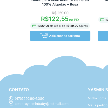
100% Algodão – Rosa
R$
159,00
R$
122,55
no PIX
R$
R$
129,00
em até
1
x de
R$
129,00
s/juros
Adicionar ao carrinho
CONTATO
YASMIN 
Minha conta
(47)999260-3080
contatoyasminbaby@hotmail.com
Meus pedido