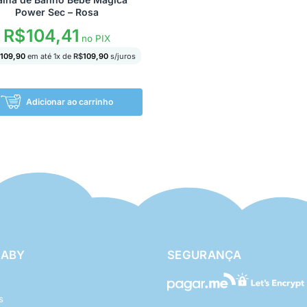
Power Sec – Rosa
R$
104,41
no PIX
109,90
em até
1
x de
R$
109,90
s/juros
Adicionar ao carrinho
BABY
SEGURANÇA
s