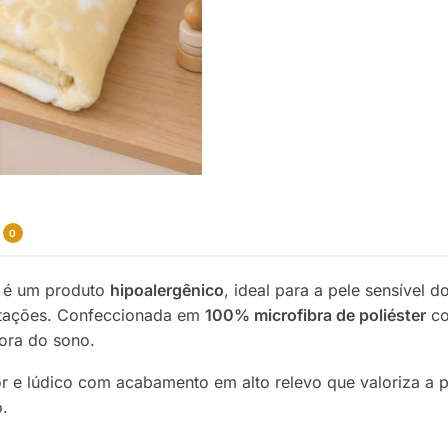
0
t
é um produto
hipoalergênico
, ideal para a pele sensível
ritações. Confeccionada em
100% microfibra de poliéster
co
ora do sono.
r e lúdico com acabamento em alto relevo que valoriza a pe
o.