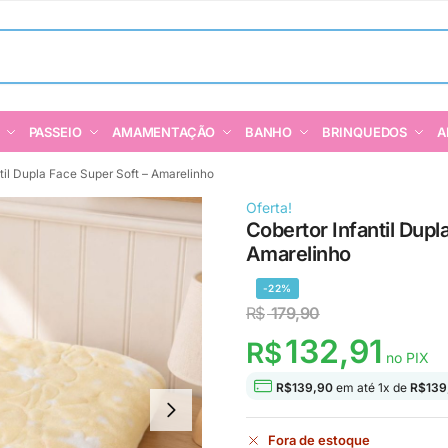
PASSEIO
AMAMENTAÇÃO
BANHO
BRINQUEDOS
A
til Dupla Face Super Soft – Amarelinho
Oferta!
Cobertor Infantil Dupl
Amarelinho
-22%
R$
179,90
132,91
R$
no PIX
R$
139,90
em até
1
x de
R$
139
Fora de estoque