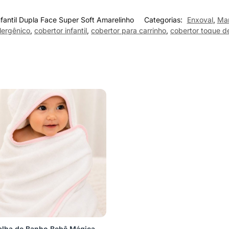
nfantil Dupla Face Super Soft Amarelinho
Categorias:
Enxoval
,
Man
lergênico
,
cobertor infantil
,
cobertor para carrinho
,
cobertor toque d
alha de Banho Bebê Mágica