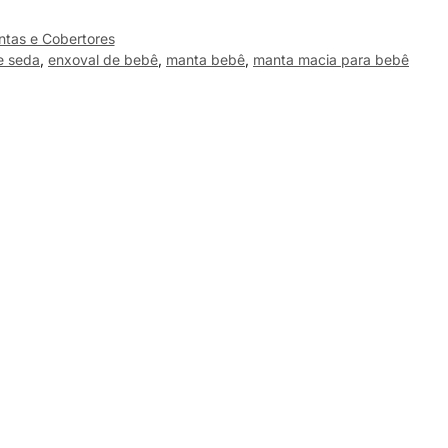
tas e Cobertores
e seda
,
enxoval de bebê
,
manta bebê
,
manta macia para bebê