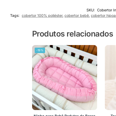
SKU:
Cobertor I
Tags:
cobertor 100% poliéster
,
cobertor bebê
,
cobertor hipoa
Produtos relacionados
-19%
Ninho para Bebê Redutor de Berço
To