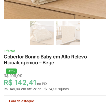
Oferta!
Cobertor Bonno Baby em Alto Relevo
Hipoalergênico – Bege
-25%
R$
199,00
R$
142,41
no PIX
R$
149,90
em até
2
x de
R$
74,95
s/juros
Fora de estoque