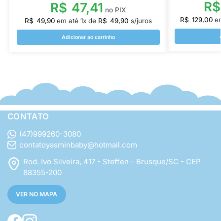
R$
R$
47,41
no PIX
R$
129,00
e
R$
49,90
em até
1
x de
R$
49,90
s/juros
Adicionar ao carrinho
CONTATO
(47)999260-3080
contatoyasminbaby@hotmail.com
Rod. Ivo Silveira, 417 - Steffen - Brusque/SC - CEP
88355-200
VER NO MAPA