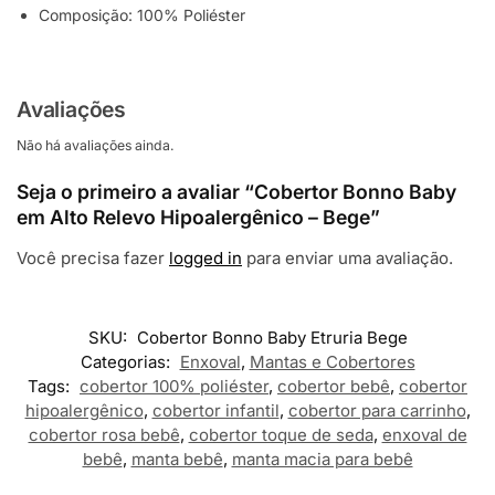
Composição: 100% Poliéster
Avaliações
Não há avaliações ainda.
Seja o primeiro a avaliar “Cobertor Bonno Baby
em Alto Relevo Hipoalergênico – Bege”
Você precisa fazer
logged in
para enviar uma avaliação.
SKU:
Cobertor Bonno Baby Etruria Bege
Categorias:
Enxoval
,
Mantas e Cobertores
Tags:
cobertor 100% poliéster
,
cobertor bebê
,
cobertor
hipoalergênico
,
cobertor infantil
,
cobertor para carrinho
,
cobertor rosa bebê
,
cobertor toque de seda
,
enxoval de
bebê
,
manta bebê
,
manta macia para bebê