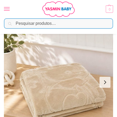
0
Pesquisar
Início
Enxoval
Mantas e Cobertores
Cobertor Bonno Baby em Alto Relevo Hipoalergênico – Bege
/
/
/