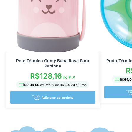
Pote Térmico Gumy Buba Rosa Para
Prato Térmi
Papinha
R
R$
128,16
no PIX
R$
64,9
R$
134,90
em até
1
x de
R$
134,90
s/juros
Adicionar ao carrinho