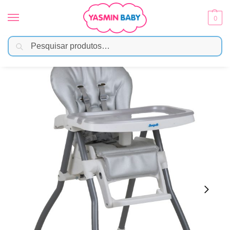
0
Pesquisar
Início
Alimentação
Cadeirinhas
Cadeira de Alimentação Merenda Mescla Silver – Burigotto
/
/
/