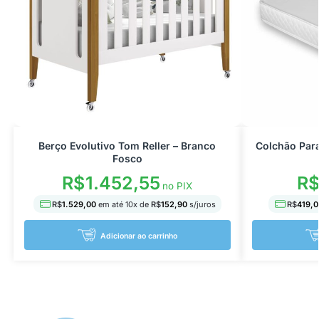
Berço Evolutivo Tom Reller – Branco
Colchão Par
Fosco
R$
1.452,55
R
no PIX
R$
1.529,00
em até
10
x de
R$
152,90
s/juros
R$
419,0
Adicionar ao carrinho