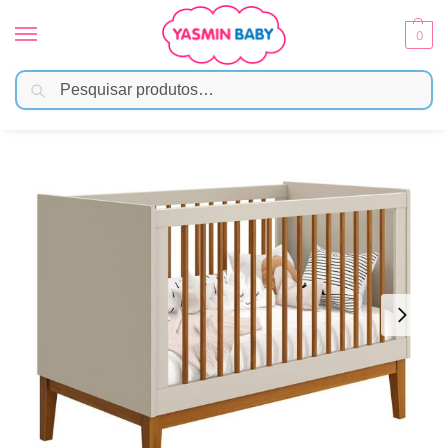
0
Pesquisar
Início
Móveis Infantis
Berço
Berço Noah Wood Classic – Areia Fosco
/
/
/