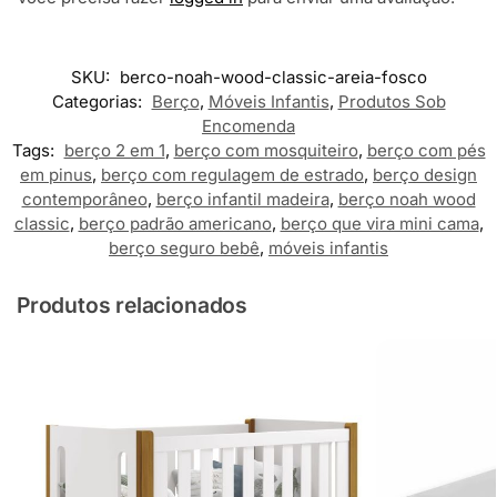
SKU:
berco-noah-wood-classic-areia-fosco
Categorias:
Berço
,
Móveis Infantis
,
Produtos Sob
Encomenda
Tags:
berço 2 em 1
,
berço com mosquiteiro
,
berço com pés
em pinus
,
berço com regulagem de estrado
,
berço design
contemporâneo
,
berço infantil madeira
,
berço noah wood
classic
,
berço padrão americano
,
berço que vira mini cama
,
berço seguro bebê
,
móveis infantis
Produtos relacionados