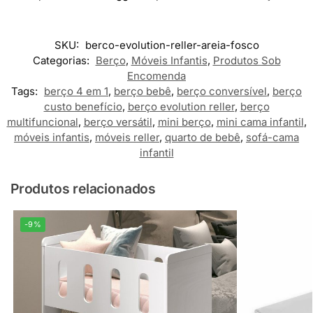
SKU:
berco-evolution-reller-areia-fosco
Categorias:
Berço
,
Móveis Infantis
,
Produtos Sob
Encomenda
Tags:
berço 4 em 1
,
berço bebê
,
berço conversível
,
berço
custo benefício
,
berço evolution reller
,
berço
multifuncional
,
berço versátil
,
mini berço
,
mini cama infantil
,
móveis infantis
,
móveis reller
,
quarto de bebê
,
sofá-cama
infantil
Produtos relacionados
-9%