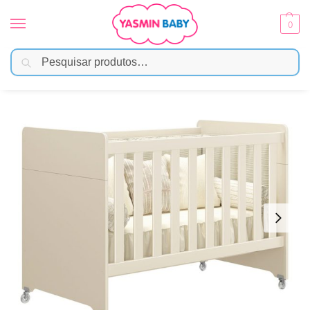
0
Pesquisar
Início
Móveis Infantis
Berço
Berço Evolution Reller – Areia Fosco
/
/
/