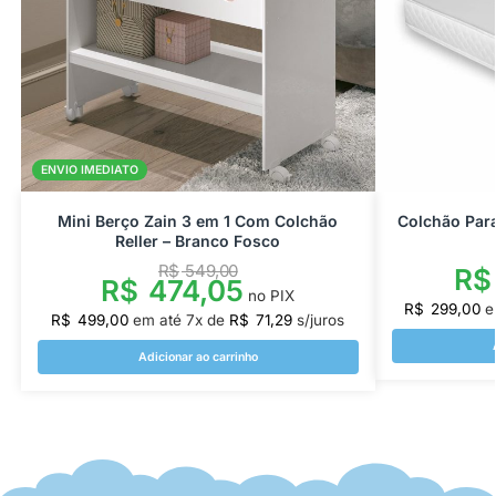
ENVIO IMEDIATO
Mini Berço Zain 3 em 1 Com Colchão
Colchão Par
Reller – Branco Fosco
R$
549,00
R$
R$
474,05
no PIX
R$
299,00
e
R$
499,00
em até
7
x de
R$
71,29
s/juros
Adicionar ao carrinho