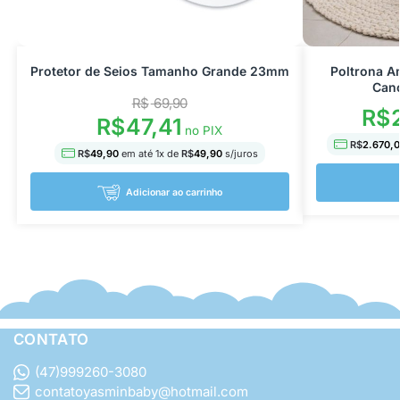
Protetor de Seios Tamanho Grande 23mm
Poltrona A
Cano
R$
69,90
R$
2
R$
47,41
no PIX
R$
2.670,
R$
49,90
em até
1
x de
R$
49,90
s/juros
Adicionar ao carrinho
CONTATO
(47)999260-3080
contatoyasminbaby@hotmail.com