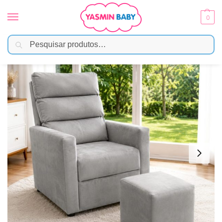
0
Pesquisar
Início
Amamentação
Poltrona
Poltrona de Amamentação Serena com Balanço – Veludo Cinza
/
/
/