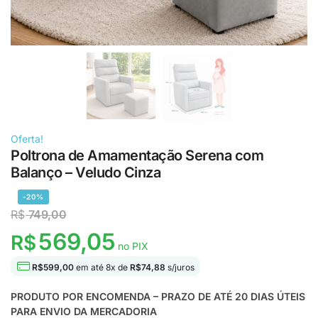
Oferta!
Poltrona de Amamentação Serena com
Balanço – Veludo Cinza
-20%
R$
749,00
569,05
R$
no PIX
R$
599,00
em até
8
x de
R$
74,88
s/juros
PRODUTO POR ENCOMENDA – PRAZO DE ATÉ 20 DIAS ÚTEIS
PARA ENVIO DA MERCADORIA