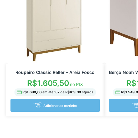
Roupeiro Classic Reller – Areia Fosco
Berço Noah W
R$
1.605,50
R$
no PIX
R$
1.690,00
em até
10
x de
R$
169,00
s/juros
R$
1.549,
Adicionar ao carrinho