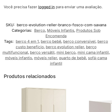
Você precisa fazer
logged in
para enviar uma avaliação.
SKU:
berco-evolution-reller-branco-fosco-com-savana
Categorias:
Berço
,
Móveis Infantis
,
Produtos Sob
Encomenda
Tags:
berço 4 em 1
,
berço bebê
,
berço conversível
,
berço
custo benefício
,
berço evolution reller
,
berço
multifuncional
,
berço versátil
,
mini berço
,
mini cama infantil
,
móveis infantis
,
móveis reller
,
quarto de bebê
,
sofá-cama
infantil
Produtos relacionados