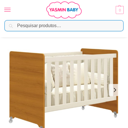
0
Pesquisar
Início
Móveis Infantis
Berço
Berço Evolution Reller – Branco Fosco com Savana
/
/
/