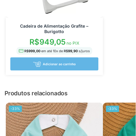
Cadeira de Alimentação Grafite –
Burigotto
R$
949,05
no PIX
R$
999,00
em até
10
x de
R$
99,90
s/juros
Adicionar ao carrinho
Produtos relacionados
-33%
-33%