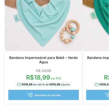
Bandana Impermeável para Bebê – Verde
Bandana Imp
Água
R$
29,90
R$
18,99
R
no PIX
R$
19,99
em até
1
x de
R$
19,99
s/juros
R$
19,9
Adicionar ao carrinho