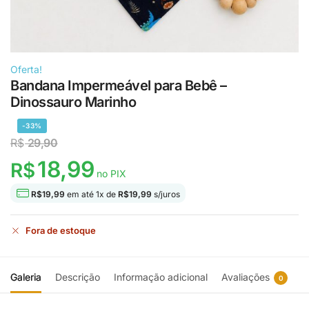
Oferta!
Bandana Impermeável para Bebê –
Dinossauro Marinho
-33%
R$
29,90
18,99
R$
no PIX
R$
19,99
em até
1
x de
R$
19,99
s/juros
Fora de estoque
Galeria
Descrição
Informação adicional
Avaliações
0