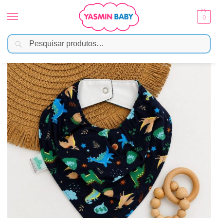
0
Pesquisar
Início
Moda Bebê
Babador/Bandana
Bandana Impermeável para Bebê – Dinossauro Marinho
/
/
/