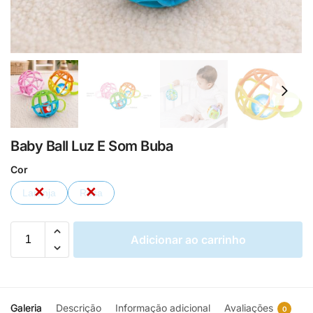
Baby Ball Luz E Som Buba
Cor
Laranja
Rosa
Adicionar ao carrinho
Galeria
Descrição
Informação adicional
Avaliações
0