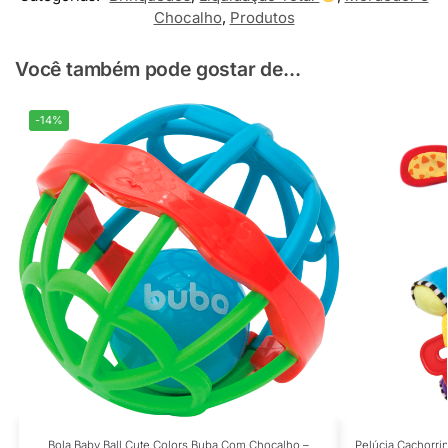
Chocalho
,
Produtos
Você também pode gostar de...
-14%
Bola Baby Ball Cute Colors Buba Com Chocalho –
Pelúcia Cachorri