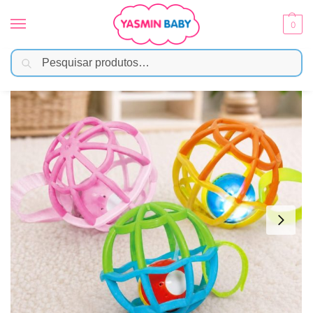
0
Pesquisar
Início
Brinquedos
Mordedor e Chocalho
Baby Ball Luz E Som Buba
/
/
/