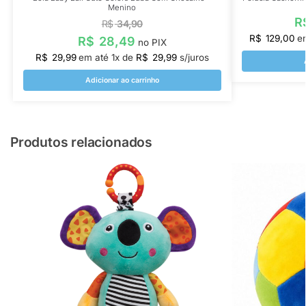
Menino
R
R$
34,90
R$
129,00
e
R$
28,49
no PIX
R$
29,99
em até
1
x de
R$
29,99
s/juros
Adicionar ao carrinho
Produtos relacionados