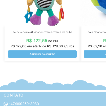
Pelúcia Coala Atividades Treme-Treme da Buba
Bola Chocalho 
R$
122,55
no PIX
R$
129,00
em até
1
x de
R$
129,00
s/juros
R$
69,90
e
Adicionar ao carrinho
CONTATO
(47)999260-3080