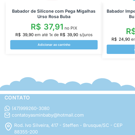
Babador de Silicone com Pega Migalhas
Babador Impe
Urso Rosa Buba
Bu
R$
37,91
no PIX
R
R$
39,90
em até
1
x de
R$
39,90
s/juros
R$
24,90
e
Adicionar ao carrinho
CONTATO
(47)999260-3080
contatoyasminbaby@hotmail.com
Rod. Ivo Silveira, 417 - Steffen - Brusque/SC - CEP
88355-200