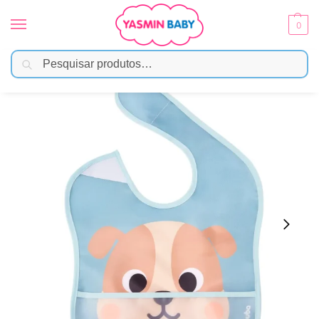
0
Pesquisar
Início
Alimentação
Babadores
Babador Impermeável Com Bolso Pega Migalhas Buba – Cachorro
/
/
/