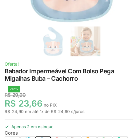
Oferta!
Babador Impermeável Com Bolso Pega
Migalhas Buba – Cachorro
-17%
R$
29,90
R$
23,66
no PIX
R$
24,90
em até
1
x de
R$
24,90
s/juros
Apenas 2 em estoque
Cores