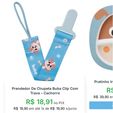
Pratinho I
R
Prendedor De Chupeta Buba Clip Com
Trava – Cachorro
R$
39,90
e
R$
18,91
no PIX
R$
19,90
em até
1
x de
R$
19,90
s/juros