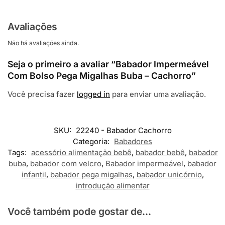
Avaliações
Não há avaliações ainda.
Seja o primeiro a avaliar “Babador Impermeável
Com Bolso Pega Migalhas Buba – Cachorro”
Você precisa fazer
logged in
para enviar uma avaliação.
SKU:
22240 - Babador Cachorro
Categoria:
Babadores
Tags:
acessório alimentação bebê
,
babador bebê
,
babador
buba
,
babador com velcro
,
Babador impermeável
,
babador
infantil
,
babador pega migalhas
,
babador unicórnio
,
introdução alimentar
Você também pode gostar de...