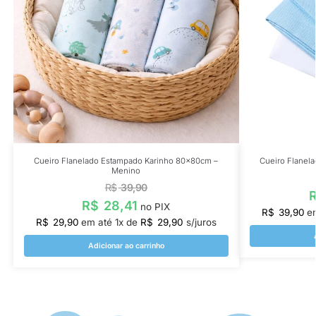
Cueiro Flanelado Estampado Karinho 80x80cm –
Cueiro Flanela
Menino
R$
39,90
R$
28,41
no PIX
R$
39,90
e
R$
29,90
em até
1
x de
R$
29,90
s/juros
Adicionar ao carrinho