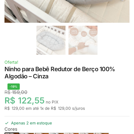
Oferta!
Ninho para Bebê Redutor de Berço 100%
Algodão – Cinza
-19%
R$
159,00
R$
122,55
no PIX
R$
129,00
em até
1
x de
R$
129,00
s/juros
Apenas 2 em estoque
Cores