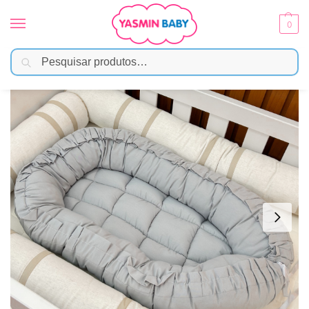
0
Pesquisar
Início
Enxoval
Ninhos
Ninho para Bebê Redutor de Berço 100% Algodão – Cinza
/
/
/