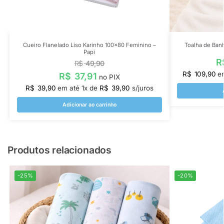
Cueiro Flanelado Liso Karinho 100×80 Feminino –
Toalha de Ban
Papi
R
R$
49,90
R$
109,90
e
R$
37,91
no PIX
R$
39,90
em até
1
x de
R$
39,90
s/juros
Adicionar ao carrinho
Produtos relacionados
-25%
-20%