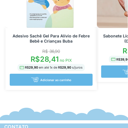
Adesivo Sachê Gel Para Alívio de Febre
Sabonete Lí
Bebê e Crianças Buba
(
R
R$
36,90
R$
28,41
R$
39,9
no PIX
R$
29,90
em até
1
x de
R$
29,90
s/juros
Adicionar ao carrinho
CONTATO