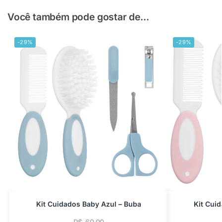
Você também pode gostar de...
-29%
-29%
Kit Cuidados Baby Azul – Buba
Kit Cui