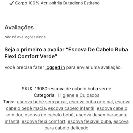
Corpo 100% Acrilonitrila Butadieno Estireno
Avaliações
Não há avaliações ainda.
Seja o primeiro a avaliar “Escova De Cabelo Buba
Flexi Comfort Verde”
Você precisa fazer
logged in
para enviar uma avaliação.
SKU:
19080-escova de cabelo buba verde
Categoria:
Higiene e Cuidados
Tags:
escova bebê sem puxar
,
escova buba original
,
escova
cabelo bebê macia
,
escova cabelo infantil
,
escova cabelo
sem dor
,
escova de cabelo bebê
,
escova desembaraçante
infantil
,
escova flexi comfort
,
escova flexível buba
,
escova
para cabelo delicado