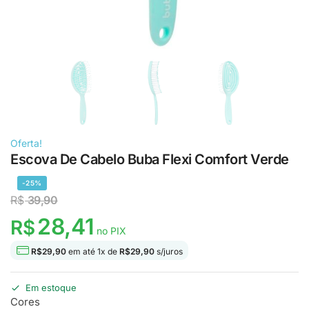
Oferta!
Escova De Cabelo Buba Flexi Comfort Verde
-25%
R$
39,90
28,41
R$
no PIX
R$
29,90
em até
1
x de
R$
29,90
s/juros
Em estoque
Cores