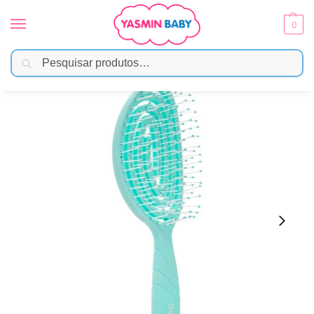
0
Pesquisar
Início
Banho
Higiene e Cuidados
Escova De Cabelo Buba Flexi Comfort Verde
/
/
/