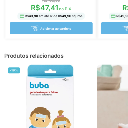
R$
69,90
R$
47,41
R
no PIX
R$
49,90
em até
1
x de
R$
49,90
s/juros
R$
49,9
Adicionar ao carrinho
Produtos relacionados
-19%