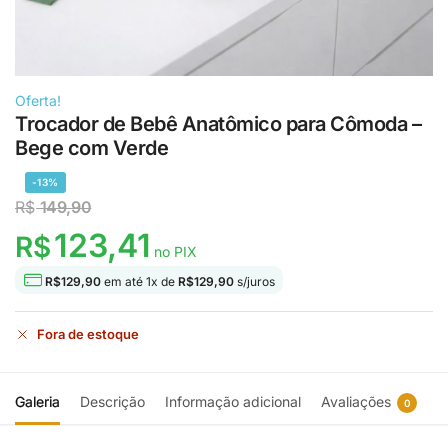
Oferta!
Trocador de Bebê Anatômico para Cômoda –
Bege com Verde
-13%
R$
149,90
123,41
R$
no PIX
R$
129,90
em até
1
x de
R$
129,90
s/juros
Fora de estoque
Galeria
Descrição
Informação adicional
Avaliações
0