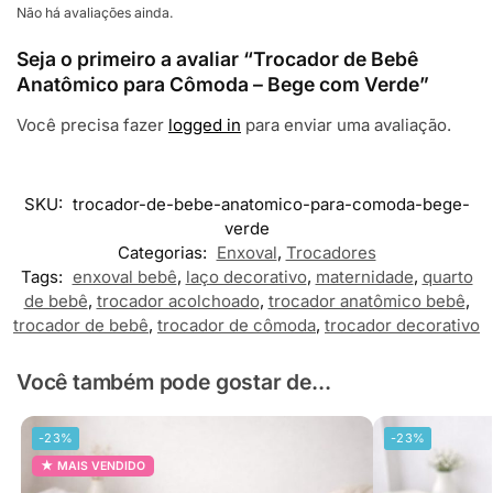
Não há avaliações ainda.
Seja o primeiro a avaliar “Trocador de Bebê
Anatômico para Cômoda – Bege com Verde”
Você precisa fazer
logged in
para enviar uma avaliação.
SKU:
trocador-de-bebe-anatomico-para-comoda-bege-
verde
Categorias:
Enxoval
,
Trocadores
Tags:
enxoval bebê
,
laço decorativo
,
maternidade
,
quarto
de bebê
,
trocador acolchoado
,
trocador anatômico bebê
,
trocador de bebê
,
trocador de cômoda
,
trocador decorativo
Você também pode gostar de...
-23%
-23%
MAIS VENDIDO