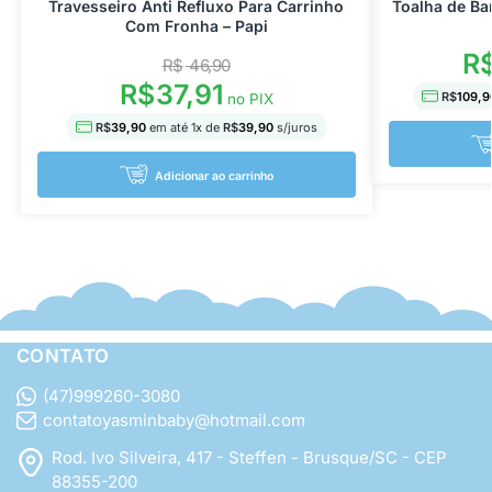
Travesseiro Anti Refluxo Para Carrinho
Toalha de B
Com Fronha – Papi
R
R$
46,90
R$
37,91
R$
109,9
no PIX
R$
39,90
em até
1
x de
R$
39,90
s/juros
Adicionar ao carrinho
CONTATO
(47)999260-3080
contatoyasminbaby@hotmail.com
Rod. Ivo Silveira, 417 - Steffen - Brusque/SC - CEP
88355-200