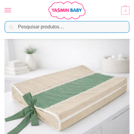
0
Pesquisar
Início
Enxoval
Trocadores
Trocador de Bebê Anatômico para Cômoda – Bege com Verde
/
/
/