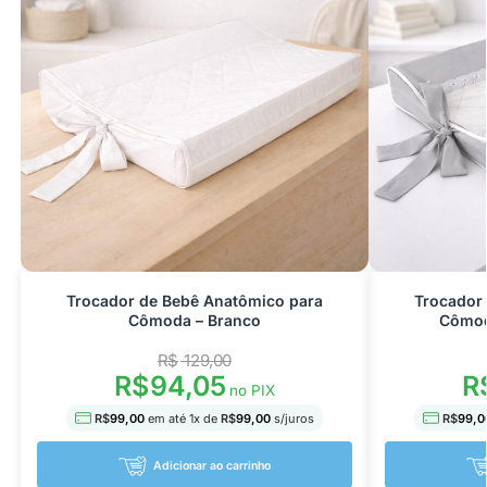
Trocador de Bebê Anatômico para
Trocador
Cômoda – Branco
Cômod
R$
129,00
R$
94,05
R
no PIX
R$
99,00
em até
1
x de
R$
99,00
s/juros
R$
99,0
Adicionar ao carrinho