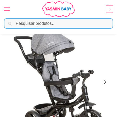
0
Pesquisar
Início
Passeio
Carrinho
Triciclo Kiddo Giratório 360° Grafite
/
/
/