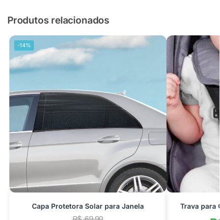
Produtos relacionados
-14%
Capa Protetora Solar para Janela
Trava para 
R$
69,90