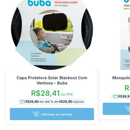
Capa Protetora Solar Blackout Com
Mosquite
Ventosa – Buba
R
R$
28,41
no PIX
R$
39,9
R$
29,90
em até
1
x de
R$
29,90
s/juros
Adicionar ao carrinho