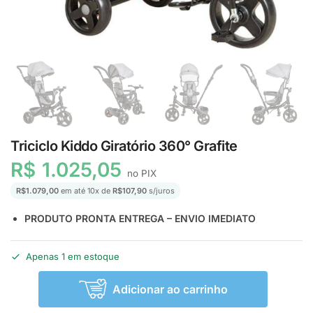
Triciclo Kiddo Giratório 360° Grafite
R$
1.025,05
no PIX
R$
1.079,00
em até
10
x de
R$
107,90
s/juros
PRODUTO PRONTA ENTREGA – ENVIO IMEDIATO
Apenas 1 em estoque
Adicionar ao carrinho