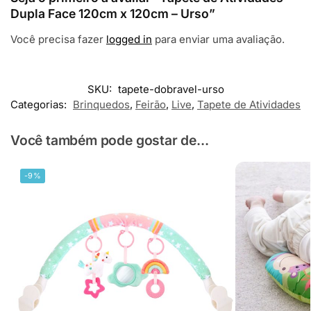
Dupla Face 120cm x 120cm – Urso”
Você precisa fazer
logged in
para enviar uma avaliação.
SKU:
tapete-dobravel-urso
Categorias:
Brinquedos
,
Feirão
,
Live
,
Tapete de Atividades
Você também pode gostar de...
-9%