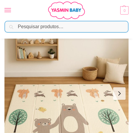
0
Pesquisar
Início
Brinquedos
Tapete de Atividades
Tapete de Atividades Dupla Face 120cm x 120cm – Urso
/
/
/