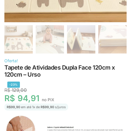
Oferta!
Tapete de Atividades Dupla Face 120cm x
120cm – Urso
-23%
R$
129,00
R$
94,91
no PIX
R$
99,90
em até
1
x de
R$
99,90
s/juros