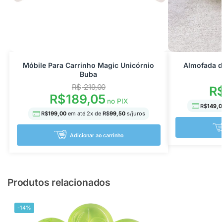
Móbile Para Carrinho Magic Unicórnio
Almofada 
Buba
R$
219,00
R
R$
189,05
no PIX
R$
149,
R$
199,00
em até
2
x de
R$
99,50
s/juros
Adicionar ao carrinho
Produtos relacionados
-14%