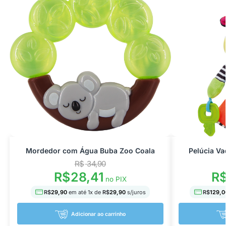
Mordedor com Água Buba Zoo Coala
Pelúcia Va
R$
34,90
R
R$
28,41
no PIX
R$
129,0
R$
29,90
em até
1
x de
R$
29,90
s/juros
Adicionar ao carrinho