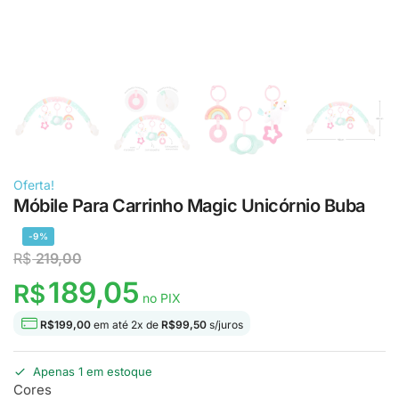
Oferta!
Móbile Para Carrinho Magic Unicórnio Buba
-9%
R$
219,00
189,05
R$
no PIX
R$
199,00
em até
2
x de
R$
99,50
s/juros
Apenas 1 em estoque
Cores