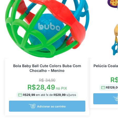
Bola Baby Ball Cute Colors Buba Com
Pelúcia Coal
Chocalho – Menino
R
R$
34,90
R$
28,49
R$
129,0
no PIX
R$
29,99
em até
1
x de
R$
29,99
s/juros
Adicionar ao carrinho