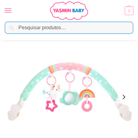
0
Pesquisar
Início
Brinquedos
Atividades Sensoriais
Móbile Para Carrinho Magic Unicórnio Buba
/
/
/