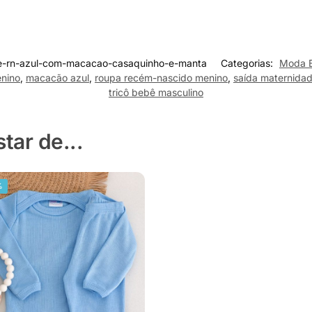
e-rn-azul-com-macacao-casaquinho-e-manta
Categorias:
Moda 
nino
,
macacão azul
,
roupa recém-nascido menino
,
saída maternida
tricô bebê masculino
ar de...
%