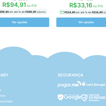
R$
94,91
R$
33,16
no PIX
no PIX
$
99,90
em até
1
x de
R$
99,90
s/juros
R$
34,90
em até
1
x de
R$
34,90
s/
Ver opções
Ver opções
BABY
SEGURANÇA
s
enha
rivacidade