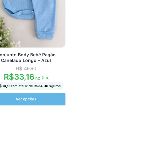
onjunto Body Bebê Pagão
Canelado Longo – Azul
R$
49,90
R$
33,16
no PIX
$
34,90
em até
1
x de
R$
34,90
s/juros
Ver opções