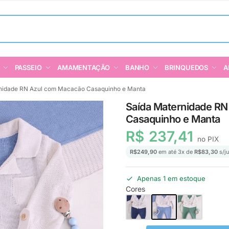
PASSEIO
AMAMENTAÇÃO
BANHO
BRINQUEDOS
A
nidade RN Azul com Macacão Casaquinho e Manta
Saída Maternidade R
Casaquinho e Manta
R$
237,41
no PIX
R$
249,90
em até
3
x de
R$
83,30
s/j
Apenas 1 em estoque
Cores