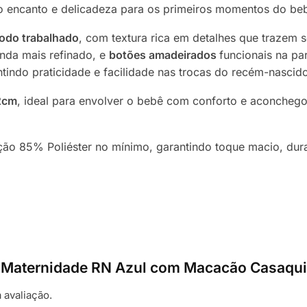
o encanto e delicadeza para os primeiros momentos do be
todo trabalhado
, com textura rica em detalhes que trazem 
ainda mais refinado, e
botões amadeirados
funcionais na p
ntindo praticidade e facilidade nas trocas do recém-nascid
2cm
, ideal para envolver o bebê com conforto e aconchego
o 85% Poliéster no mínimo, garantindo toque macio, dura
ída Maternidade RN Azul com Macacão Casaqu
 avaliação.