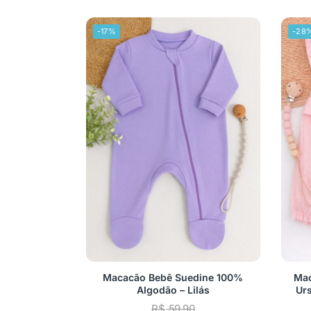
-17%
-28
Macacão Bebê Suedine 100%
Mac
Algodão – Lilás
Ur
R$
59,90