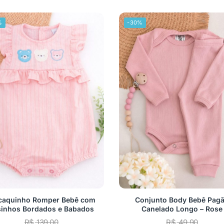
%
-30%
aquinho Romper Bebê com
Conjunto Body Bebê Pag
sinhos Bordados e Babados
Canelado Longo – Rose
R$
139,00
R$
49,90