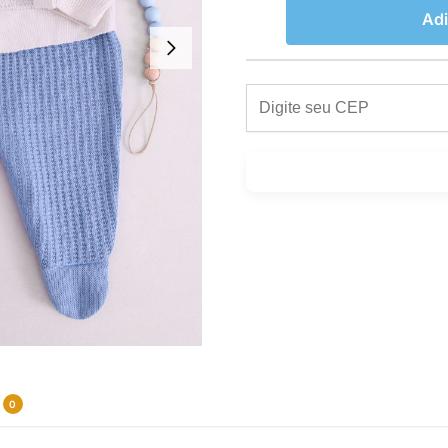
Adi
0