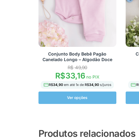
Conjunto Body Bebê Pagão
C
Canelado Longo – Algodão Doce
R$
49,90
R$
33,16
no PIX
R$
34,90
em até
1
x de
R$
34,90
s/juros
R
Ver opções
Produtos relacionados