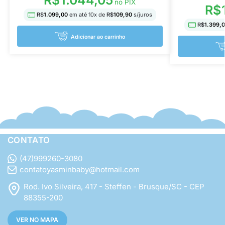
no PIX
R$
R$
1.099,00
em até
10
x de
R$
109,90
s/juros
R$
1.399,
Adicionar ao carrinho
CONTATO
(47)999260-3080
contatoyasminbaby@hotmail.com
Rod. Ivo Silveira, 417 - Steffen - Brusque/SC - CEP
88355-200
VER NO MAPA