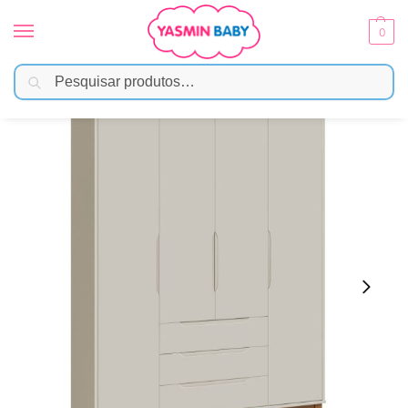
0
Pesquisar
Início
Móveis Infantis
Roupeiros
Roupeiro Elfe Classic Reller – Areia Fosco
/
/
/