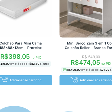
Colchão Para Mini Cama
Mini Berço Zain 3 em 1 C
188x88x12cm – Prorelax
Colchão Reller – Branco Fo
R$
398,05
R$
549,00
no PIX
R$
474,05
no PIX
$
419,00
em até
5
x de
R$
83,80
s/juros
R$
499,00
em até
7
x de
R$
71,29
s
Adicionar ao carrinho
Adicionar ao carrinho