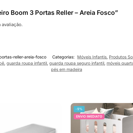
eiro Boom 3 Portas Reller – Areia Fosco”
 avaliação.
ortas-reller-areia-fosco
Categorias:
Móveis Infantis
,
Produtos S
bê
,
guarda roupa infantil
,
guarda roupa seguro infantil
,
móveis quart
pés em madeira
-9%
ENVIO IMEDIATO