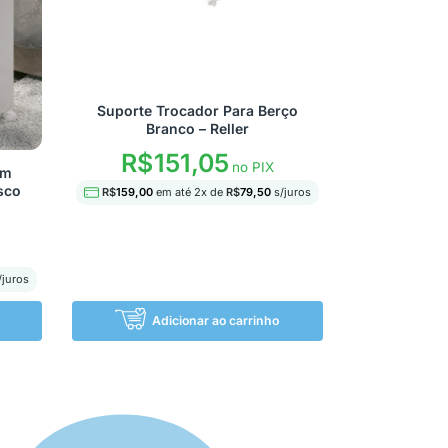
Suporte Trocador Para Berço
Branco – Reller
R$
151,05
no PIX
om
sco
R$
159,00
em até
2
x de
R$
79,50
s/juros
/juros
Adicionar ao carrinho