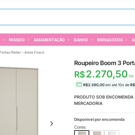
PASSEIO
AMAMENTAÇÃO
BANHO
BRINQUEDOS
A
ortas Reller – Areia Fosco
Roupeiro Boom 3 Porta
2.270,50
R$
no 
R$
2.390,00
em até
10
x de
R$
PRODUTO SOB ENCOMENDA – 
MERCADORIA
Disponível por encomenda
Cores