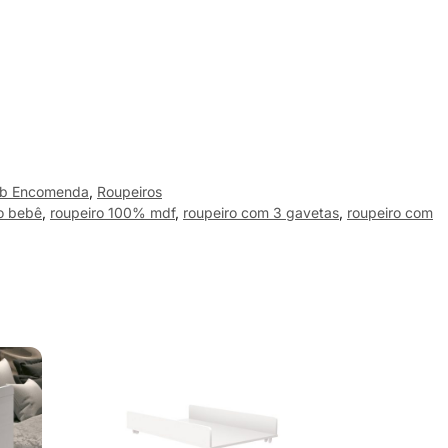
ob Encomenda
,
Roupeiros
o bebê
,
roupeiro 100% mdf
,
roupeiro com 3 gavetas
,
roupeiro com