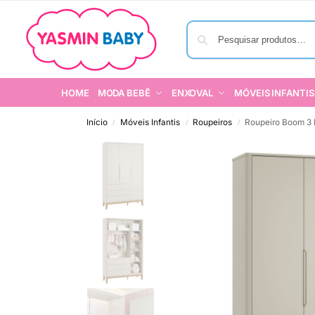
HOME
MODA BEBÊ
ENXOVAL
MÓVEIS INFANTIS
Início
Móveis Infantis
Roupeiros
Roupeiro Boom 3 P
/
/
/