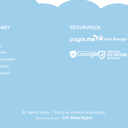
BABY
SEGURANÇA
s
enha
rivacidade
ntrega
luções
© Yasmin Baby - Todos os direitos reservados.
ZHF Mídia Digital
Desenvolvido por: