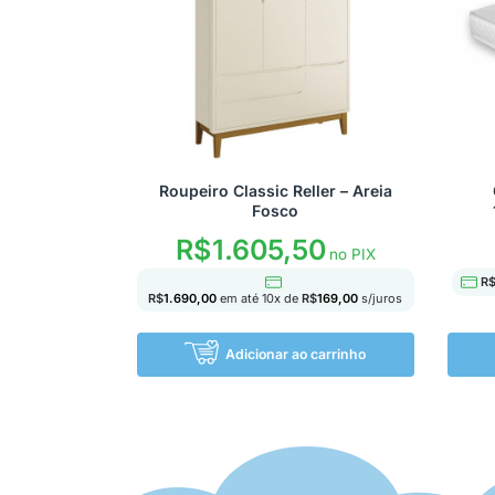
Roupeiro Classic Reller – Areia
Fosco
R$
1.605,50
no PIX
R
R$
1.690,00
em até
10
x de
R$
169,00
s/juros
Adicionar ao carrinho