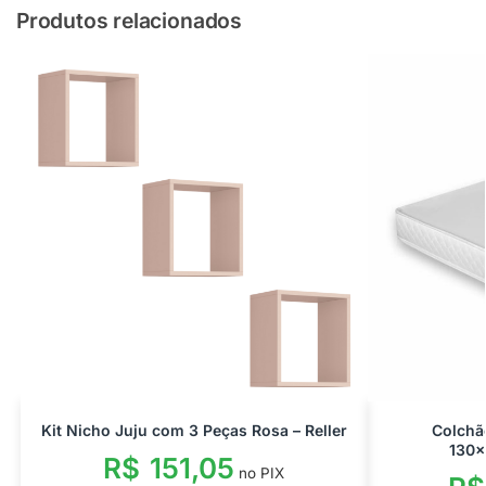
Produtos relacionados
Kit Nicho Juju com 3 Peças Rosa – Reller
Colchã
130x
R$
151,05
no PIX