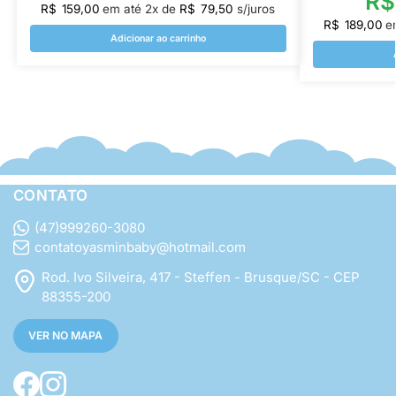
R$
R$
159,00
em até
2
x de
R$
79,50
s/juros
R$
189,00
e
Adicionar ao carrinho
CONTATO
(47)999260-3080
contatoyasminbaby@hotmail.com
Rod. Ivo Silveira, 417 - Steffen - Brusque/SC - CEP
88355-200
VER NO MAPA