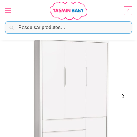
0
Pesquisar
Início
Móveis Infantis
Roupeiros
Roupeiro Classic Reller – Branco Fosco
/
/
/