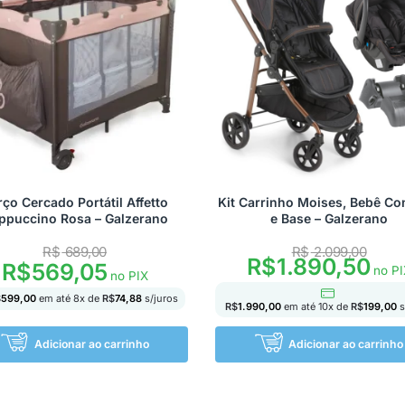
rço Cercado Portátil Affetto
Kit Carrinho Moises, Bebê Co
ppuccino Rosa – Galzerano
e Base – Galzerano
R$
689,00
R$
2.099,00
R$
1.890,50
R$
569,05
no PI
no PIX
$
599,00
em até
8
x de
R$
74,88
s/juros
R$
1.990,00
em até
10
x de
R$
199,00
s
Adicionar ao carrinho
Adicionar ao carrinho