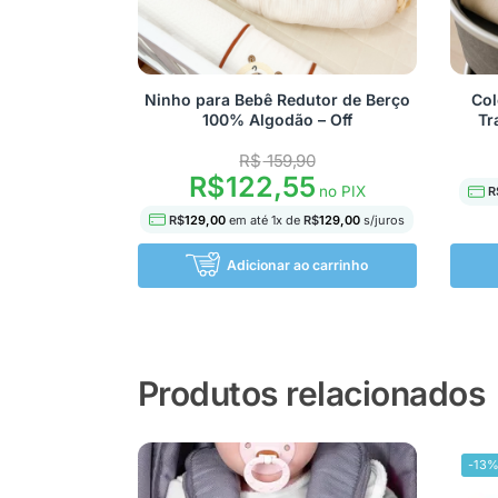
Ninho para Bebê Redutor de Berço
Col
100% Algodão – Off
Tr
R$
159,90
R$
122,55
no PIX
R
R$
129,00
em até
1
x de
R$
129,00
s/juros
Adicionar ao carrinho
Produtos relacionados
-13