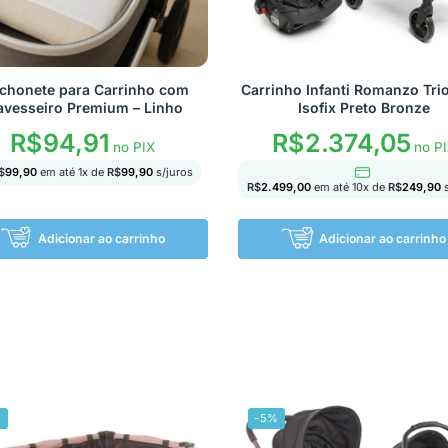
chonete para Carrinho com
Carrinho Infanti Romanzo Tri
avesseiro Premium – Linho
Isofix Preto Bronze
R$
94,91
R$
2.374,05
no PIX
no P
$
99,90
em até
1
x de
R$
99,90
s/juros
R$
2.499,00
em até
10
x de
R$
249,90
s
Adicionar ao carrinho
Adicionar ao carrinho
%
-5%