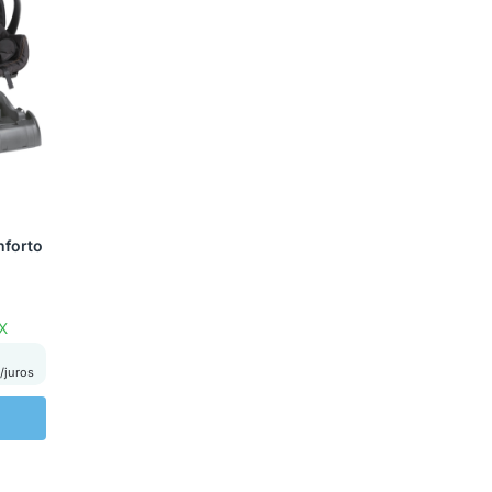
nforto
X
/juros