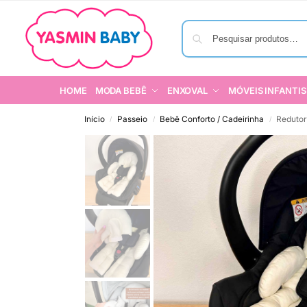
HOME
MODA BEBÊ
ENXOVAL
MÓVEIS INFANTIS
Início
Passeio
Bebê Conforto / Cadeirinha
Redutor
/
/
/