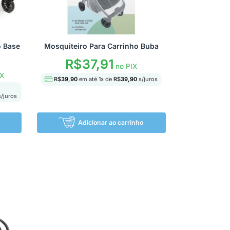
o Base
Mosquiteiro Para Carrinho Buba
R$
37,91
no PIX
IX
R$
39,90
em até
1
x de
R$
39,90
s/juros
/juros
Adicionar ao carrinho