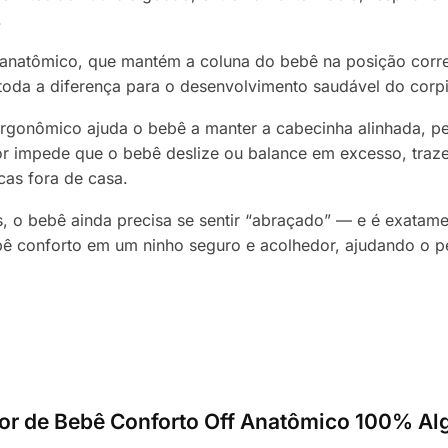
.
 anatômico, que mantém a coluna do bebê na posição corre
 toda a diferença para o desenvolvimento saudável do corp
gonômico ajuda o bebê a manter a cabecinha alinhada, per
tor impede que o bebê deslize ou balance em excesso, traz
cas fora de casa.
, o bebê ainda precisa se sentir “abraçado” — e é exata
bê conforto em um ninho seguro e acolhedor, ajudando o pe
utor de Bebê Conforto Off Anatômico 100% Al