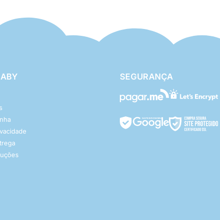
BABY
SEGURANÇA
s
enha
rivacidade
ntrega
luções