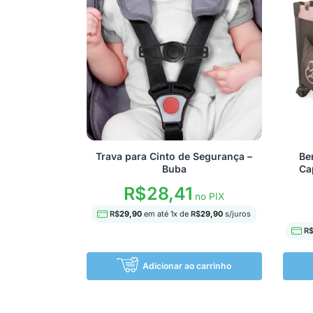
Trava para Cinto de Segurança –
Be
Buba
Ca
R$
28,41
no PIX
R$
29,90
em até
1
x de
R$
29,90
s/juros
R
Adicionar ao carrinho