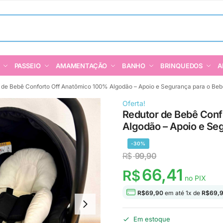
PASSEIO
AMAMENTAÇÃO
BANHO
BRINQUEDOS
A
 de Bebê Conforto Off Anatômico 100% Algodão – Apoio e Segurança para o Be
Oferta!
Redutor de Bebê Conf
Algodão – Apoio e Se
-30%
R$
99,90
66,41
R$
no PIX
R$
69,90
em até
1
x de
R$
69,
Em estoque