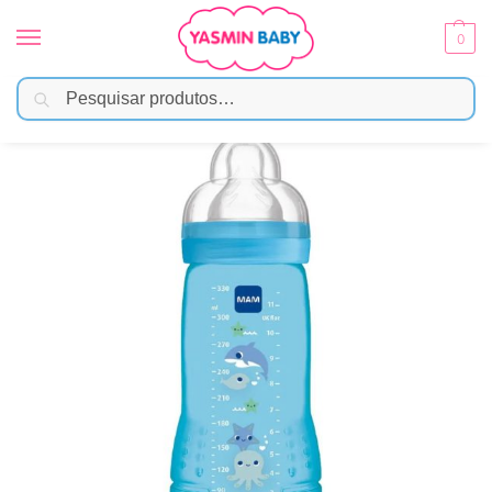
0
Pesquisar
Início
Amamentação
Mamadeiras
Mamadeira Easy Active Azul 330ml – MAM
/
/
/