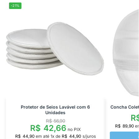
-21%
Protetor de Seios Lavável com 6
Concha Colet
Unidades
R
R$
56,90
R$
42,66
R$
89,90
e
no PIX
R$
44,90
em até
1
x de
R$
44,90
s/juros