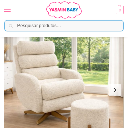
0
Pesquisar
Início
Móveis Infantis
Poltrona
Poltrona Amamentação Maitê Balanço e Giro com Puff – Boucle
/
/
/