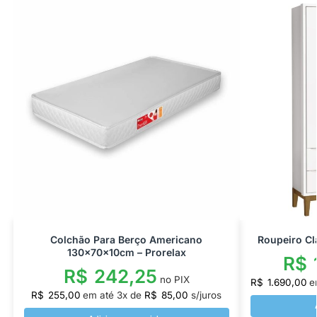
Colchão Para Berço Americano
Roupeiro Cl
130x70x10cm – Prorelax
R$
R$
242,25
no PIX
R$
1.690,00
e
R$
255,00
em até
3
x de
R$
85,00
s/juros