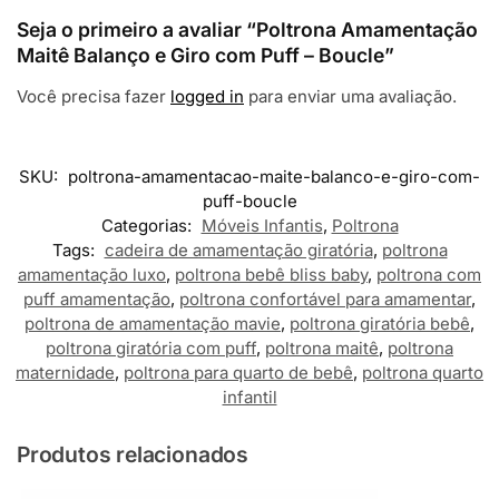
Seja o primeiro a avaliar “Poltrona Amamentação
Maitê Balanço e Giro com Puff – Boucle”
Você precisa fazer
logged in
para enviar uma avaliação.
SKU:
poltrona-amamentacao-maite-balanco-e-giro-com-
puff-boucle
Categorias:
Móveis Infantis
,
Poltrona
Tags:
cadeira de amamentação giratória
,
poltrona
amamentação luxo
,
poltrona bebê bliss baby
,
poltrona com
puff amamentação
,
poltrona confortável para amamentar
,
poltrona de amamentação mavie
,
poltrona giratória bebê
,
poltrona giratória com puff
,
poltrona maitê
,
poltrona
maternidade
,
poltrona para quarto de bebê
,
poltrona quarto
infantil
Produtos relacionados