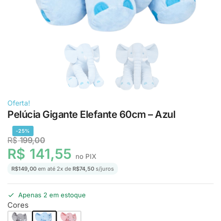
Oferta!
Pelúcia Gigante Elefante 60cm – Azul
-25%
R$
199,00
R$
141,55
no PIX
R$
149,00
em até
2
x de
R$
74,50
s/juros
Apenas 2 em estoque
Cores