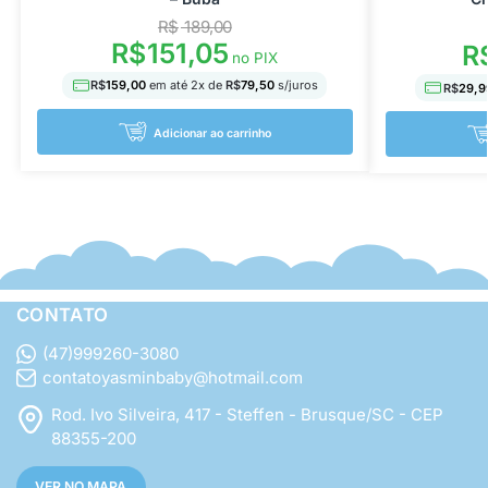
R$
189,00
R$
151,05
R
no PIX
R$
159,00
em até
2
x de
R$
79,50
s/juros
R$
29,9
Adicionar ao carrinho
CONTATO
(47)999260-3080
contatoyasminbaby@hotmail.com
Rod. Ivo Silveira, 417 - Steffen - Brusque/SC - CEP
88355-200
VER NO MAPA