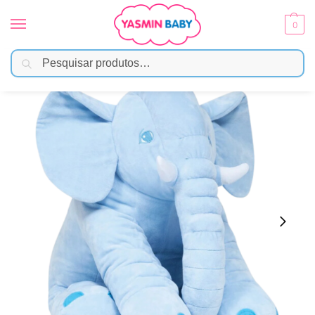
0
Pesquisar
Início
Brinquedos
Pelúcias
Pelúcia Gigante Elefante 60cm – Azul
/
/
/