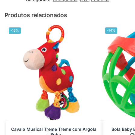
Produtos relacionados
-16%
-14%
Cavalo Musical Treme Treme com Argola
Bola Baby 
– Buba
Ch