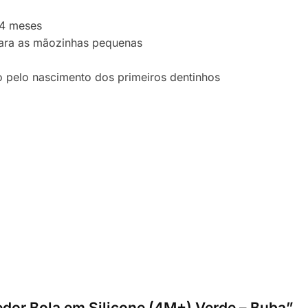
 4 meses
para as mãozinhas pequenas
do pelo nascimento dos primeiros dentinhos
dedor Bola em Silicone (4M+) Verde – Buba”