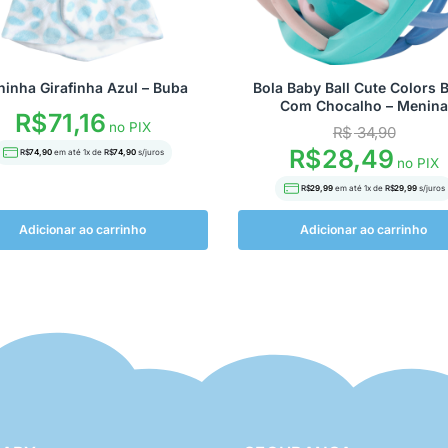
inha Girafinha Azul – Buba
Bola Baby Ball Cute Colors 
Com Chocalho – Menina
R$
71,16
no PIX
R$
34,90
R$
28,49
R$
74,90
em até
1
x de
R$
74,90
s/juros
no PIX
R$
29,99
em até
1
x de
R$
29,99
s/juros
Adicionar ao carrinho
Adicionar ao carrinho