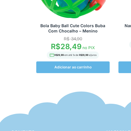
Bola Baby Ball Cute Colors Buba
Nan
Com Chocalho – Menino
R$
34,90
R$
28,49
no PIX
R$
29,99
em até
1
x de
R$
29,99
s/juros
Adicionar ao carrinho