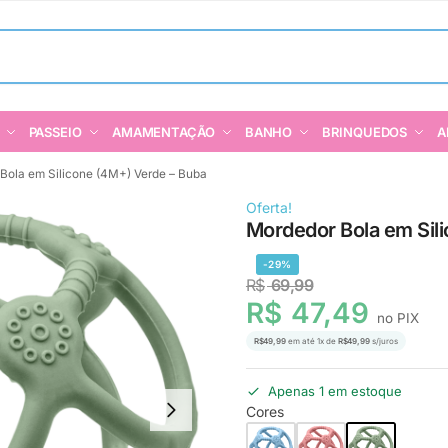
PASSEIO
AMAMENTAÇÃO
BANHO
BRINQUEDOS
A
Bola em Silicone (4M+) Verde – Buba
Oferta!
Mordedor Bola em Sil
-29%
R$
69,99
R$
47,49
no PIX
R$
49,99
em até
1
x de
R$
49,99
s/juros
Apenas 1 em estoque
Cores