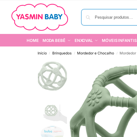
HOME
MODA BEBÊ
ENXOVAL
MÓVEIS INFANTIS
Início
Brinquedos
Mordedor e Chocalho
Mordedor 
/
/
/